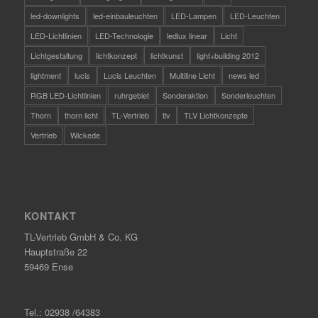
led-downlights
led-einbauleuchten
LED-Lampen
LED-Leuchten
LED-Lichtlinien
LED-Technologie
ledlux linear
Licht
Lichtgestaltung
lichtkonzept
lichtkunst
light+building 2012
lightment
lucis
Lucis Leuchten
Multiline Licht
news led
RGB LED-Lichtlinien
ruhrgebiet
Sonderaktion
Sonderleuchten
Thorn
thorn licht
TL-Vertrieb
tlv
TLV Lichtkonzepte
Vertrieb
Wickede
KONTAKT
TL-Vertrieb GmbH & Co. KG
Hauptstraße 22
59469 Ense
Tel.: 02938 /64383