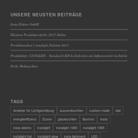
UNSERE NEUSTEN BEITRÄGE
Insta Elektro GmbH
Illuxtron Produktportfolio 2015 Online
Produktneuheit | instalight NoLimit 4033
Produktinfo / LUNALED – Standard LED-Lichtdecken mit diffusierender Lichtfolie
Frohe Weihnachten
TAGS
Anbieter für Lichtgestaltung
aussenleuchten
custom made
dial
energieeffizienz
Essen
glasleuchten
Illuxtron
Insta
insta elektro
instalight
instalight 1060
instalight 1065
instalight flat
instalight glow
insta lightment
LED