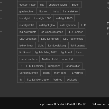
H
custom made
dial
energieeffizienz
Essen
5
glasleuchten
Illuxtron
Insta
insta elektro
instalight
instalight 1060
instalight 1065
T
instalight flat
instalight glow
insta lightment
LED
F
led-downlights
led-einbauleuchten
LED-Lampen
E
LED-Leuchten
LED-Lichtlinien
LED-Technologie
ledlux linear
Licht
Lichtgestaltung
lichtkonzept
lichtkunst
light+building 2012
lightment
lucis
Lucis Leuchten
Multiline Licht
news led
RGB LED-Lichtlinien
ruhrgebiet
Sonderaktion
Sonderleuchten
Thorn
thorn licht
TL-Vertrieb
tlv
TLV Lichtkonzepte
Vertrieb
Wickede
Impressum TL-Vertrieb GmbH & Co. KG
Datenschutzer