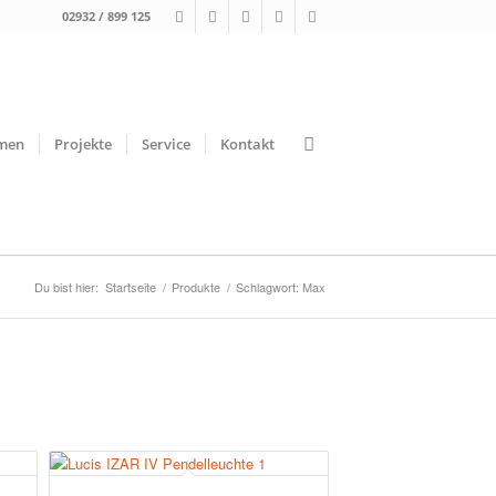
02932 / 899 125
men
Projekte
Service
Kontakt
Du bist hier:
Startseite
/
Produkte
/
Schlagwort: Max