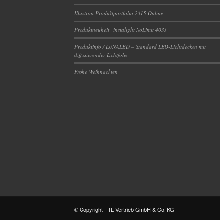
Illuxtron Produktportfolio 2015 Online
Produktneuheit | instalight NoLimit 4033
Produktinfo / LUNALED – Standard LED-Lichtdecken mit
diffusierender Lichtfolie
Frohe Weihnachten
© Copyright - TL-Vertrieb GmbH & Co. KG