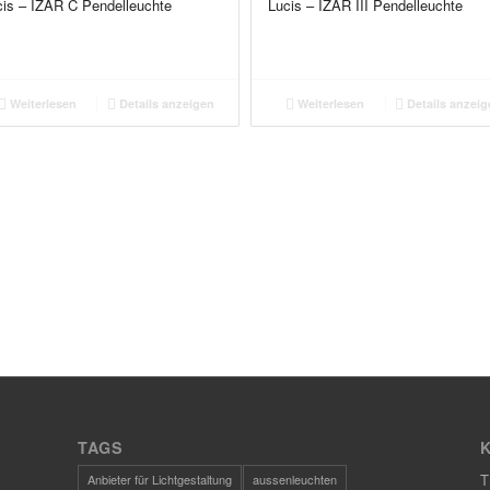
cis – IZAR C Pendelleuchte
Lucis – IZAR III Pendelleuchte
Weiterlesen
Details anzeigen
Weiterlesen
Details anzeig
TAGS
T
Anbieter für Lichtgestaltung
aussenleuchten