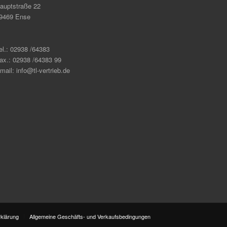
auptstraße 22
9469 Ense
el.: 02938 /64383
ax.: 02938 /64383 99
mail: info@tl-vertrieb.de
klärung
Allgemeine Geschäfts- und Verkaufsbedingungen