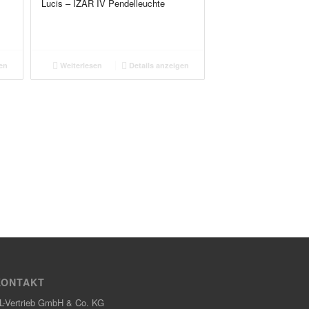
Lucis – IZAR IV Pendelleuchte
en
Weiterlesen
Details anzeigen
KONTAKT
L-Vertrieb GmbH & Co. KG