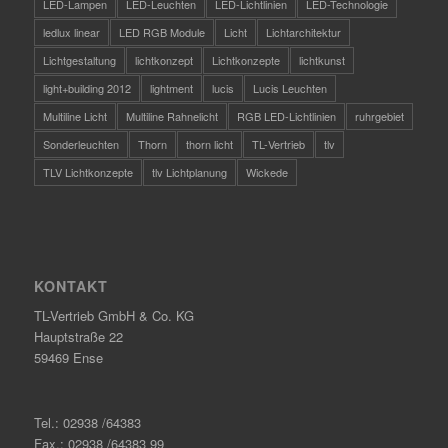
LED-Lampen
LED-Leuchten
LED-Lichtlinien
LED-Technologie
ledlux linear
LED RGB Module
Licht
Lichtarchitektur
Lichtgestaltung
lichtkonzept
Lichtkonzepte
lichtkunst
light+building 2012
lightment
lucis
Lucis Leuchten
Multiline Licht
Multiline Rahnelicht
RGB LED-Lichtlinien
ruhrgebiet
Sonderleuchten
Thorn
thorn licht
TL-Vertrieb
tlv
TLV Lichtkonzepte
tlv Lichtplanung
Wickede
KONTAKT
TL-Vertrieb GmbH & Co. KG
Hauptstraße 22
59469 Ense
Tel.: 02938 /64383
Fax.: 02938 /64383 99