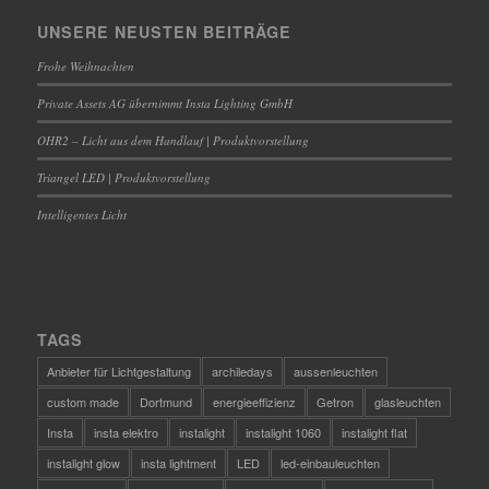
UNSERE NEUSTEN BEITRÄGE
Frohe Weihnachten
Private Assets AG übernimmt Insta Lighting GmbH
OHR2 – Licht aus dem Handlauf | Produktvorstellung
Triangel LED | Produktvorstellung
Intelligentes Licht
TAGS
Anbieter für Lichtgestaltung
archiledays
aussenleuchten
custom made
Dortmund
energieeffizienz
Getron
glasleuchten
Insta
insta elektro
instalight
instalight 1060
instalight flat
instalight glow
insta lightment
LED
led-einbauleuchten