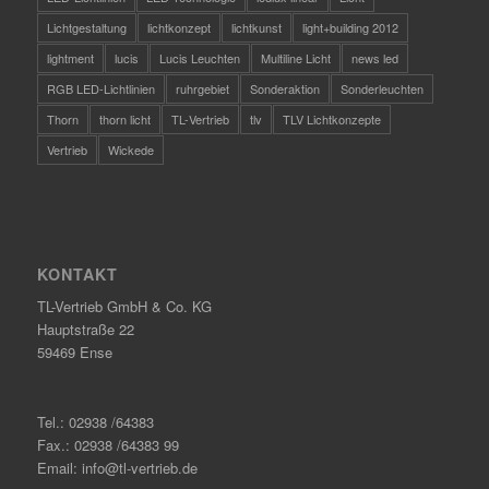
Lichtgestaltung
lichtkonzept
lichtkunst
light+building 2012
lightment
lucis
Lucis Leuchten
Multiline Licht
news led
RGB LED-Lichtlinien
ruhrgebiet
Sonderaktion
Sonderleuchten
Thorn
thorn licht
TL-Vertrieb
tlv
TLV Lichtkonzepte
Vertrieb
Wickede
KONTAKT
TL-Vertrieb GmbH & Co. KG
Hauptstraße 22
59469 Ense
Tel.: 02938 /64383
Fax.: 02938 /64383 99
Email: info@tl-vertrieb.de