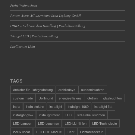
Frohe Weihnachten
Private Assets AG übernimmt Insta Lighting GmbH
OHR2 – Licht aus dem Handlauf | Produktvorstellung
Triangel LED | Produktvorstellung
Intelligentes Licht
TAGS
Anbieter für Lichtgestaltung
archiledays
aussenleuchten
custom made
Dortmund
energieeffizienz
Getron
glasleuchten
Insta
insta elektro
instalight
instalight 1060
instalight flat
instalight glow
insta lightment
LED
led-einbauleuchten
LED-Lampen
LED-Leuchten
LED-Lichtlinien
LED-Technologie
ledlux linear
LED RGB Module
Licht
Lichtarchitektur