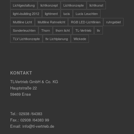
Lichtgestaltung
lichtkonzept
Lichtkonzepte
lichtkunst
light+building 2012
lightment
lucis
Lucis Leuchten
Multiline Licht
Multiline Rahnelicht
RGB LED-Lichtlinien
ruhrgebiet
Sonderleuchten
Thorn
thorn licht
TL-Vertrieb
tlv
TLV Lichtkonzepte
tlv Lichtplanung
Wickede
KONTAKT
TL-Vertrieb GmbH & Co. KG
Hauptstraße 22
59469 Ense
Tel.: 02938 /64383
Fax.: 02938 /64383 99
Email: info@tl-vertrieb.de