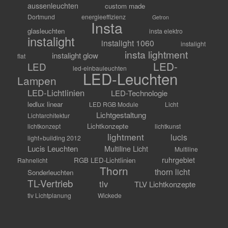
aussenleuchten
custom made
Dortmund
energieeffizienz
Getron
Insta
glasleuchten
insta elektro
instalight
instalight 1060
instalight
insta lightment
instalight glow
flat
LED-
LED
led-einbauleuchten
LED-Leuchten
Lampen
LED-Lichtlinien
LED-Technologie
ledlux linear
LED RGB Module
Licht
Lichtgestaltung
Lichtarchitektur
Lichtkonzepte
lichtkonzept
lichtkunst
lightment
lucis
light+building 2012
Lucis Leuchten
Multiline Licht
Multiline
ruhrgebiet
RGB LED-Lichtlinien
Rahnelicht
Thorn
thorn licht
Sonderleuchten
TL-Vertrieb
tlv
TLV Lichtkonzepte
tlv Lichtplanung
Wickede