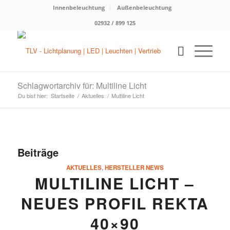
Innenbeleuchtung
Außenbeleuchtung
02932 / 899 125
Schlagwortarchiv für: Multiline Licht
Du bist hier:
Startseite
/
Aktuelles
/
Multiline Licht
Beiträge
AKTUELLES
,
HERSTELLER NEWS
MULTILINE LICHT –
NEUES PROFIL REKTA
40×90