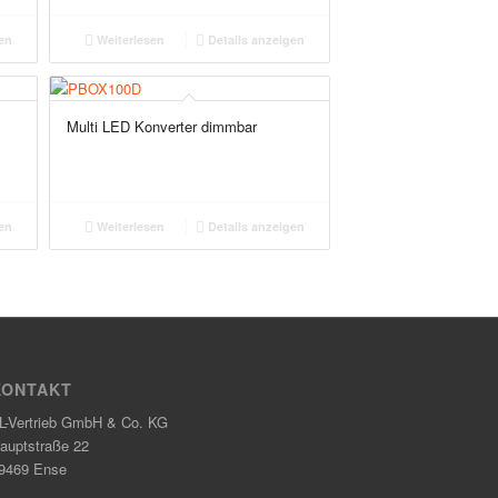
en
Weiterlesen
Details anzeigen
V
Multi LED Konverter dimmbar
en
Weiterlesen
Details anzeigen
KONTAKT
L-Vertrieb GmbH & Co. KG
auptstraße 22
9469 Ense