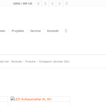
02932 / 899 125
men
Projekte
Service
Kontakt
bist hier:
Startseite
/
Produkte
/
Schlagwort: dimmbar DALI