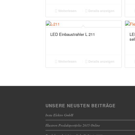
Weiterlesen
Details anzeigen
LED Einbaustrahler L 211
LED
se
Weiterlesen
Details anzeigen
UNSERE NEUSTEN BEITRÄGE
Insta Elektro GmbH
Illuxtron Produktportfolio 2015 Online