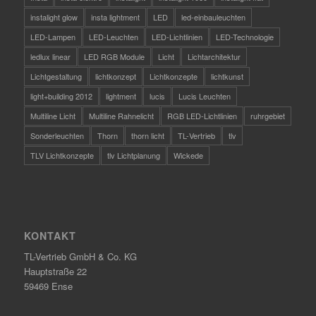
instalight glow
insta lightment
LED
led-einbauleuchten
LED-Lampen
LED-Leuchten
LED-Lichtlinien
LED-Technologie
ledlux linear
LED RGB Module
Licht
Lichtarchitektur
Lichtgestaltung
lichtkonzept
Lichtkonzepte
lichtkunst
light+building 2012
lightment
lucis
Lucis Leuchten
Multiline Licht
Multiline Rahnelicht
RGB LED-Lichtlinien
ruhrgebiet
Sonderleuchten
Thorn
thorn licht
TL-Vertrieb
tlv
TLV Lichtkonzepte
tlv Lichtplanung
Wickede
KONTAKT
TL-Vertrieb GmbH & Co. KG
Hauptstraße 22
59469 Ense