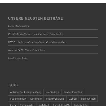
UNSERE NEUSTEN BEITRÄGE
Frohe Weihnachten
Private Assets AG übernimmt Insta Lighting GmbH
OHR2 – Licht aus dem Handlauf | Produktvorstellung
Triangel LED | Produktvorstellung
Intelligentes Licht
TAGS
Anbieter für Lichtgestaltung
archiledays
aussenleuchten
custom made
Dortmund
energieeffizienz
Getron
glasleuchten
Insta
insta elektro
instalight
instalight 1060
instalight flat