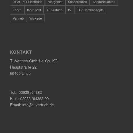
RGB LED-Lichtlinien
ruhrgebiet
Sonderaktion
Sonderleuchten
Thorn
thorn licht
TL-Vertrieb
tlv
TLV Lichtkonzepte
Vertrieb
Wickede
KONTAKT
TL-Vertrieb GmbH & Co. KG
Hauptstraße 22
59469 Ense
Tel.: 02938 /64383
Fax.: 02938 /64383 99
Email: info@tl-vertrieb.de