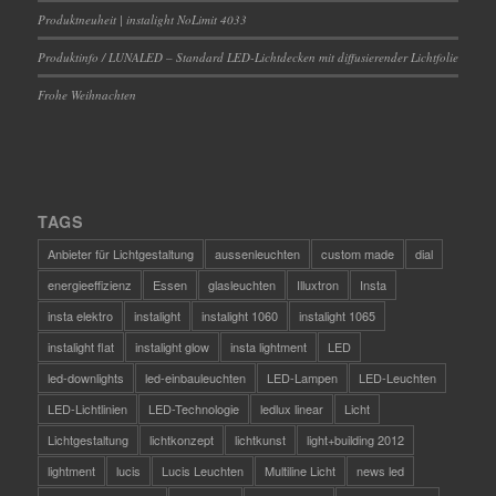
Produktneuheit | instalight NoLimit 4033
Produktinfo / LUNALED – Standard LED-Lichtdecken mit diffusierender Lichtfolie
Frohe Weihnachten
TAGS
Anbieter für Lichtgestaltung
aussenleuchten
custom made
dial
energieeffizienz
Essen
glasleuchten
Illuxtron
Insta
insta elektro
instalight
instalight 1060
instalight 1065
instalight flat
instalight glow
insta lightment
LED
led-downlights
led-einbauleuchten
LED-Lampen
LED-Leuchten
LED-Lichtlinien
LED-Technologie
ledlux linear
Licht
Lichtgestaltung
lichtkonzept
lichtkunst
light+building 2012
lightment
lucis
Lucis Leuchten
Multiline Licht
news led