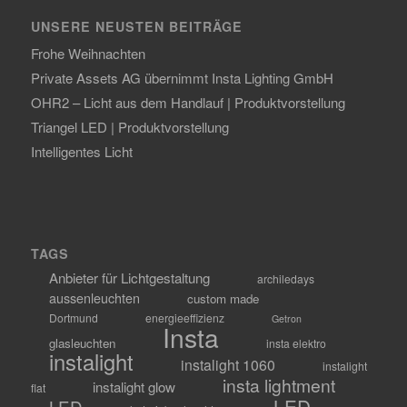
UNSERE NEUSTEN BEITRÄGE
Frohe Weihnachten
Private Assets AG übernimmt Insta Lighting GmbH
OHR2 – Licht aus dem Handlauf | Produktvorstellung
Triangel LED | Produktvorstellung
Intelligentes Licht
TAGS
Anbieter für Lichtgestaltung
archiledays
aussenleuchten
custom made
Dortmund
energieeffizienz
Getron
Insta
glasleuchten
insta elektro
instalight
instalight 1060
instalight
insta lightment
instalight glow
flat
LED-
LED