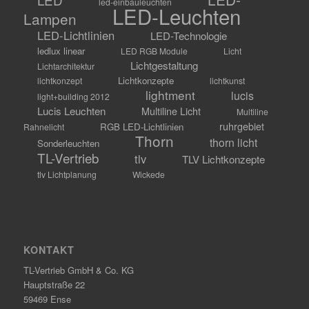
led-einbauleuchten
LED-Leuchten
Lampen
LED-Lichtlinien
LED-Technologie
ledlux linear
LED RGB Module
Licht
Lichtgestaltung
Lichtarchitektur
Lichtkonzepte
lichtkonzept
lichtkunst
lightment
lucis
light+building 2012
Lucis Leuchten
Multiline Licht
Multiline
ruhrgebiet
RGB LED-Lichtlinien
Rahnelicht
Thorn
thorn licht
Sonderleuchten
TL-Vertrieb
tlv
TLV Lichtkonzepte
tlv Lichtplanung
Wickede
KONTAKT
TL-Vertrieb GmbH & Co. KG
Hauptstraße 22
59469 Ense