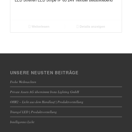
Weiterlesen
Details anzeigen
UNSERE NEUSTEN BEITRÄGE
Frohe Weihnachten
Private Assets AG übernimmt Insta Lighting GmbH
OHR2 – Licht aus dem Handlauf | Produktvorstellung
Triangel LED | Produktvorstellung
Intelligentes Licht