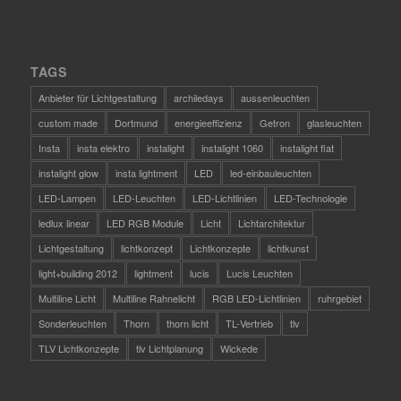
TAGS
Anbieter für Lichtgestaltung
archiledays
aussenleuchten
custom made
Dortmund
energieeffizienz
Getron
glasleuchten
Insta
insta elektro
instalight
instalight 1060
instalight flat
instalight glow
insta lightment
LED
led-einbauleuchten
LED-Lampen
LED-Leuchten
LED-Lichtlinien
LED-Technologie
ledlux linear
LED RGB Module
Licht
Lichtarchitektur
Lichtgestaltung
lichtkonzept
Lichtkonzepte
lichtkunst
light+building 2012
lightment
lucis
Lucis Leuchten
Multiline Licht
Multiline Rahnelicht
RGB LED-Lichtlinien
ruhrgebiet
Sonderleuchten
Thorn
thorn licht
TL-Vertrieb
tlv
TLV Lichtkonzepte
tlv Lichtplanung
Wickede