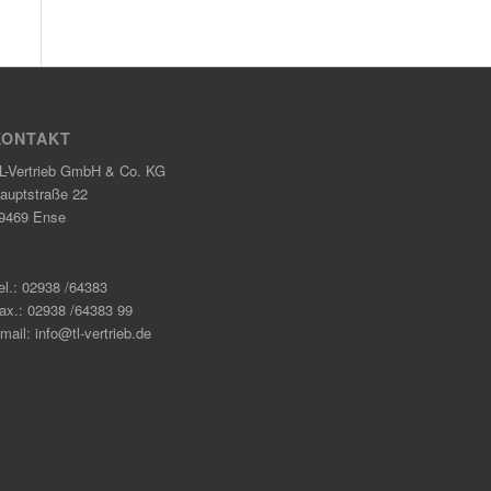
KONTAKT
L-Vertrieb GmbH & Co. KG
auptstraße 22
9469 Ense
el.: 02938 /64383
ax.: 02938 /64383 99
mail: info@tl-vertrieb.de