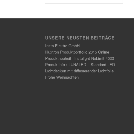
UNSERE NEUSTEN BEITRÄGE
Insta Elektro GmbH
Illuxtron Produktportfolio 2015 Online
Produktneuheit | instalight NoLimit 4033
Produktinfo / LUNALED – Standard LED-
Lichtdecken mit diffusierender Lichtfolie
Frohe Weihnachten