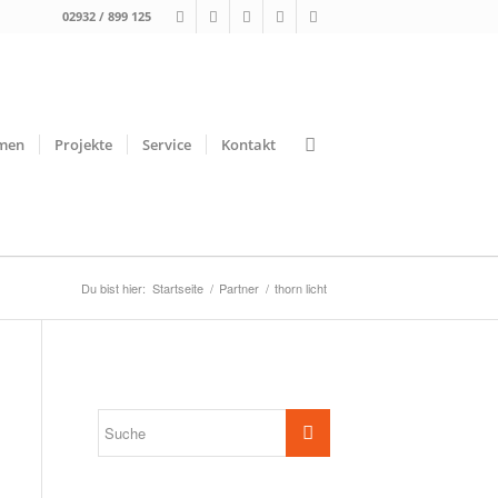
02932 / 899 125
men
Projekte
Service
Kontakt
Du bist hier:
Startseite
/
Partner
/
thorn licht