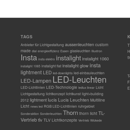
TAGS
aussenleuchten
custom
Anbieter für Lichtgestaltung
T
made
glasleuchten
H
dial
energieeffizienz
Essen
Illuxtron
Insta
instalight
5
instalight 1060
insta elektro
insta
instalight glow
instalight flat
instalight 1065
lightment
LED
led-einbauleuchten
led-downlights
LED-Leuchten
T
LED-Lampen
F
LED-Technologie
LED-Lichtlinien
Licht
ledlux linear
E
Lichtgestaltung
lichtkonzept
lichtkunst
light+building
lucis
Lucis Leuchten
lightment
Multiline
2012
Licht
RGB LED-Lichtlinien
ruhrgebiet
news led
Thorn
TL-
thorn licht
Sonderaktion
Sonderleuchten
Vertrieb
tlv
TLV Lichtkonzepte
Vertrieb
Wickede