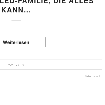
 LED-FAMILIE, DIE ALLES
KANN…
Weiterlesen
VON
TL-V| PV
Seite 1 von 2