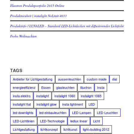
Illuxtron Produktportfolio 2015 Online
Produktneuheit | instalight NoLimit 4033
Produktinfo / LUNALED – Standard LED-Lichtdecken mit diffusierender Lichtfolie
Frohe Weihnachten
TAGS
Anbieter für Lichtgestaltung
aussenleuchten
custom made
dial
energieeffizienz
Essen
glasleuchten
Illuxtron
Insta
insta elektro
instalight
instalight 1060
instalight 1065
instalight flat
instalight glow
insta lightment
LED
led-downlights
led-einbauleuchten
LED-Lampen
LED-Leuchten
LED-Lichtlinien
LED-Technologie
ledlux linear
Licht
Lichtgestaltung
lichtkonzept
lichtkunst
light+building 2012