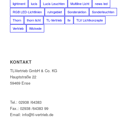
lightment
lucis
Lucis Leuchten
Multiline Licht
news led
RGB LED-Lichtlinien
ruhrgebiet
Sonderaktion
Sonderleuchten
Thorn
thorn licht
TL-Vertrieb
tlv
TLV Lichtkonzepte
Vertrieb
Wickede
KONTAKT
TL-Vertrieb GmbH & Co. KG
Hauptstraße 22
59469 Ense
Tel.: 02938 /64383
Fax.: 02938 /64383 99
Email: info@tl-vertrieb.de