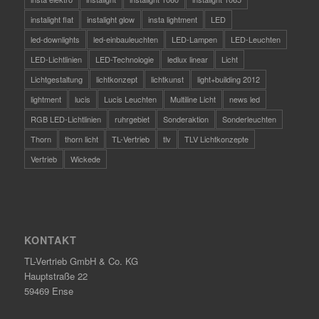
instalight flat
instalight glow
insta lightment
LED
led-downlights
led-einbauleuchten
LED-Lampen
LED-Leuchten
LED-Lichtlinien
LED-Technologie
ledlux linear
Licht
Lichtgestaltung
lichtkonzept
lichtkunst
light+building 2012
lightment
lucis
Lucis Leuchten
Multiline Licht
news led
RGB LED-Lichtlinien
ruhrgebiet
Sonderaktion
Sonderleuchten
Thorn
thorn licht
TL-Vertrieb
tlv
TLV Lichtkonzepte
Vertrieb
Wickede
KONTAKT
TL-Vertrieb GmbH & Co. KG
Hauptstraße 22
59469 Ense