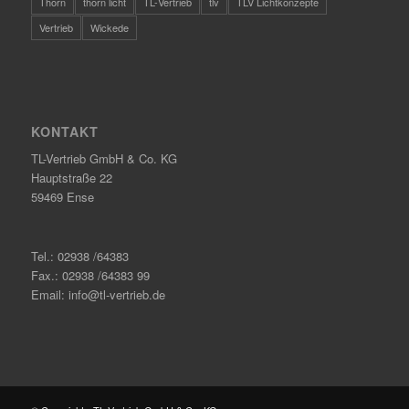
Thorn
thorn licht
TL-Vertrieb
tlv
TLV Lichtkonzepte
Vertrieb
Wickede
KONTAKT
TL-Vertrieb GmbH & Co. KG
Hauptstraße 22
59469 Ense
Tel.: 02938 /64383
Fax.: 02938 /64383 99
Email: info@tl-vertrieb.de