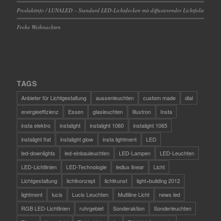
Produktinfo / LUNALED – Standard LED-Lichtdecken mit diffusierender Lichtfolie
Frohe Weihnachten
TAGS
Anbieter für Lichtgestaltung
aussenleuchten
custom made
dial
energieeffizienz
Essen
glasleuchten
Illuxtron
Insta
insta elektro
instalight
instalight 1060
instalight 1065
instalight flat
instalight glow
insta lightment
LED
led-downlights
led-einbauleuchten
LED-Lampen
LED-Leuchten
LED-Lichtlinien
LED-Technologie
ledlux linear
Licht
Lichtgestaltung
lichtkonzept
lichtkunst
light+building 2012
lightment
lucis
Lucis Leuchten
Multiline Licht
news led
RGB LED-Lichtlinien
ruhrgebiet
Sonderaktion
Sonderleuchten