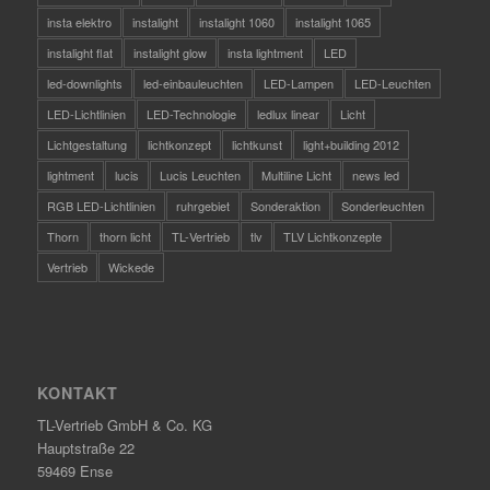
insta elektro
instalight
instalight 1060
instalight 1065
instalight flat
instalight glow
insta lightment
LED
led-downlights
led-einbauleuchten
LED-Lampen
LED-Leuchten
LED-Lichtlinien
LED-Technologie
ledlux linear
Licht
Lichtgestaltung
lichtkonzept
lichtkunst
light+building 2012
lightment
lucis
Lucis Leuchten
Multiline Licht
news led
RGB LED-Lichtlinien
ruhrgebiet
Sonderaktion
Sonderleuchten
Thorn
thorn licht
TL-Vertrieb
tlv
TLV Lichtkonzepte
Vertrieb
Wickede
KONTAKT
TL-Vertrieb GmbH & Co. KG
Hauptstraße 22
59469 Ense