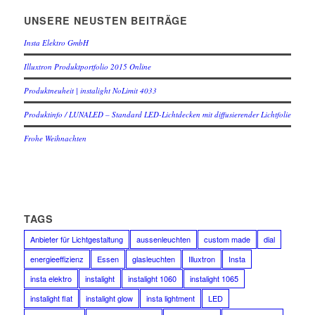
UNSERE NEUSTEN BEITRÄGE
Insta Elektro GmbH
Illuxtron Produktportfolio 2015 Online
Produktneuheit | instalight NoLimit 4033
Produktinfo / LUNALED – Standard LED-Lichtdecken mit diffusierender Lichtfolie
Frohe Weihnachten
TAGS
Anbieter für Lichtgestaltung
aussenleuchten
custom made
dial
energieeffizienz
Essen
glasleuchten
Illuxtron
Insta
insta elektro
instalight
instalight 1060
instalight 1065
instalight flat
instalight glow
insta lightment
LED