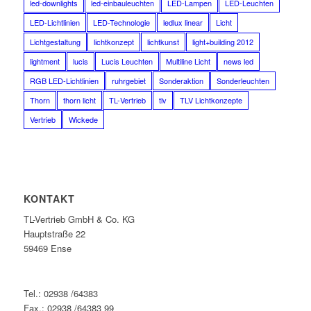
led-downlights
led-einbauleuchten
LED-Lampen
LED-Leuchten
LED-Lichtlinien
LED-Technologie
ledlux linear
Licht
Lichtgestaltung
lichtkonzept
lichtkunst
light+building 2012
lightment
lucis
Lucis Leuchten
Multiline Licht
news led
RGB LED-Lichtlinien
ruhrgebiet
Sonderaktion
Sonderleuchten
Thorn
thorn licht
TL-Vertrieb
tlv
TLV Lichtkonzepte
Vertrieb
Wickede
KONTAKT
TL-Vertrieb GmbH & Co. KG
Hauptstraße 22
59469 Ense
Tel.: 02938 /64383
Fax.: 02938 /64383 99