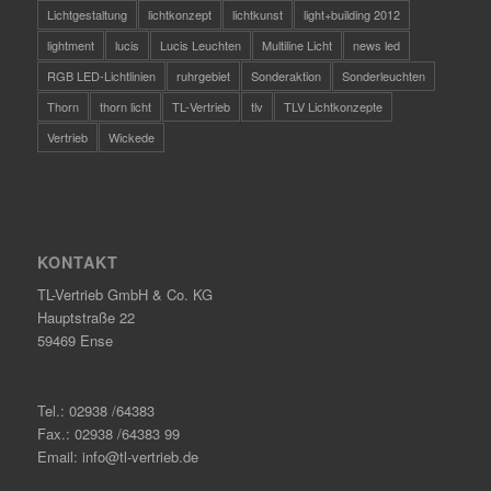
Lichtgestaltung
lichtkonzept
lichtkunst
light+building 2012
lightment
lucis
Lucis Leuchten
Multiline Licht
news led
RGB LED-Lichtlinien
ruhrgebiet
Sonderaktion
Sonderleuchten
Thorn
thorn licht
TL-Vertrieb
tlv
TLV Lichtkonzepte
Vertrieb
Wickede
KONTAKT
TL-Vertrieb GmbH & Co. KG
Hauptstraße 22
59469 Ense
Tel.: 02938 /64383
Fax.: 02938 /64383 99
Email: info@tl-vertrieb.de