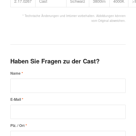
2.17.0267
Cast
Schwarz
3800lm
4000K
>
* Technische Änderungen und Irrtümer vorbehalten. Abbildungen können
vom Original abweichen.
Haben Sie Fragen zu der Cast?
Name
*
E-Mail
*
Plz. / Ort
*