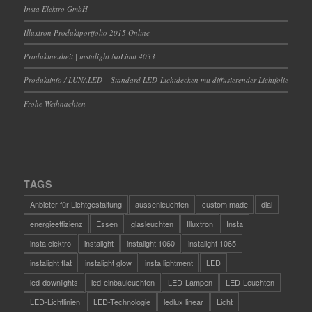
Insta Elektro GmbH
Illuxtron Produktportfolio 2015 Online
Produktneuheit | instalight NoLimit 4033
Produktinfo / LUNALED – Standard LED-Lichtdecken mit diffusierender Lichtfolie
Frohe Weihnachten
TAGS
Anbieter für Lichtgestaltung
aussenleuchten
custom made
dial
energieeffizienz
Essen
glasleuchten
Illuxtron
Insta
insta elektro
instalight
instalight 1060
instalight 1065
instalight flat
instalight glow
insta lightment
LED
led-downlights
led-einbauleuchten
LED-Lampen
LED-Leuchten
LED-Lichtlinien
LED-Technologie
ledlux linear
Licht