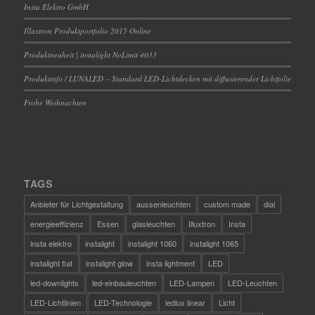
Insta Elektro GmbH
Illuxtron Produktportfolio 2015 Online
Produktneuheit | instalight NoLimit 4033
Produktinfo / LUNALED – Standard LED-Lichtdecken mit diffusierender Lichtfolie
Frohe Weihnachten
TAGS
Anbieter für Lichtgestaltung
aussenleuchten
custom made
dial
energieeffizienz
Essen
glasleuchten
Illuxtron
Insta
insta elektro
instalight
instalight 1060
instalight 1065
instalight flat
instalight glow
insta lightment
LED
led-downlights
led-einbauleuchten
LED-Lampen
LED-Leuchten
LED-Lichtlinien
LED-Technologie
ledlux linear
Licht