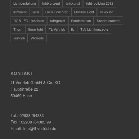
Lichtgestaltung
lichtkonzept
lichtkunst
light+building 2012
lightment
lucis
Lucis Leuchten
Multiline Licht
news led
RGB LED-Lichtlinien
ruhrgebiet
Sonderaktion
Sonderleuchten
Thorn
thorn licht
TL-Vertrieb
tlv
TLV Lichtkonzepte
Vertrieb
Wickede
KONTAKT
TL-Vertrieb GmbH & Co. KG
Hauptstraße 22
59469 Ense
Tel.: 02938 /64383
Fax.: 02938 /64383 99
Email: info@tl-vertrieb.de