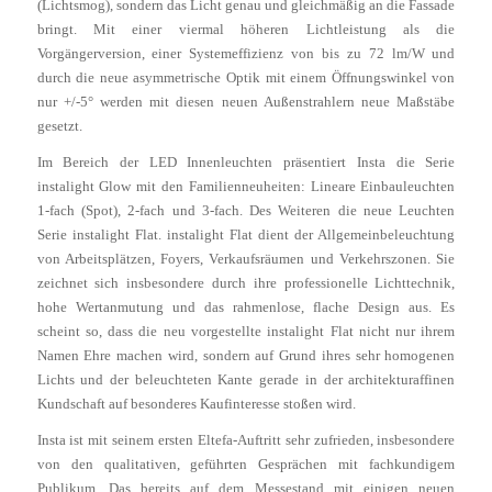
(Lichtsmog), sondern das Licht genau und gleichmäßig an die Fassade
bringt. Mit einer viermal höheren Lichtleistung als die
Vorgängerversion, einer Systemeffizienz von bis zu 72 lm/W und
durch die neue asymmetrische Optik mit einem Öffnungswinkel von
nur +/-5° werden mit diesen neuen Außenstrahlern neue Maßstäbe
gesetzt.
Im Bereich der LED Innenleuchten präsentiert Insta die Serie
instalight Glow mit den Familienneuheiten: Lineare Einbauleuchten
1-fach (Spot), 2-fach und 3-fach. Des Weiteren die neue Leuchten
Serie instalight Flat. instalight Flat dient der Allgemeinbeleuchtung
von Arbeitsplätzen, Foyers, Verkaufsräumen und Verkehrszonen. Sie
zeichnet sich insbesondere durch ihre professionelle Lichttechnik,
hohe Wertanmutung und das rahmenlose, flache Design aus. Es
scheint so, dass die neu vorgestellte instalight Flat nicht nur ihrem
Namen Ehre machen wird, sondern auf Grund ihres sehr homogenen
Lichts und der beleuchteten Kante gerade in der architekturaffinen
Kundschaft auf besonderes Kaufinteresse stoßen wird.
Insta ist mit seinem ersten Eltefa-Auftritt sehr zufrieden, insbesondere
von den qualitativen, geführten Gesprächen mit fachkundigem
Publikum. Das bereits auf dem Messestand mit einigen neuen