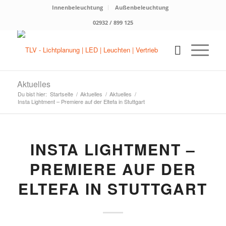
Innenbeleuchtung
Außenbeleuchtung
02932 / 899 125
Aktuelles
Du bist hier:
Startseite
/
Aktuelles
/
Aktuelles
/
Insta Lightment – Premiere auf der Eltefa in Stuttgart
INSTA LIGHTMENT –
PREMIERE AUF DER
ELTEFA IN STUTTGART