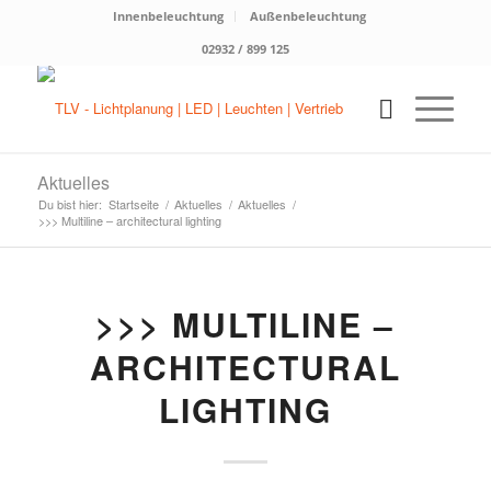
Innenbeleuchtung
Außenbeleuchtung
02932 / 899 125
Aktuelles
Du bist hier:
Startseite
/
Aktuelles
/
Aktuelles
/
>>> Multiline – architectural lighting
>>> MULTILINE –
ARCHITECTURAL
LIGHTING