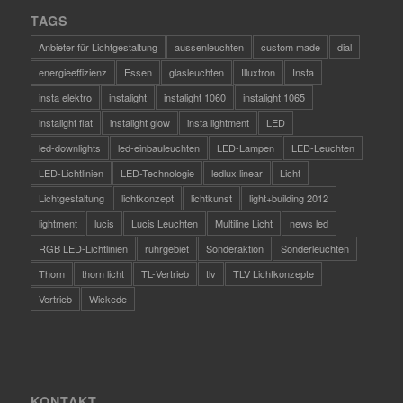
TAGS
Anbieter für Lichtgestaltung
aussenleuchten
custom made
dial
energieeffizienz
Essen
glasleuchten
Illuxtron
Insta
insta elektro
instalight
instalight 1060
instalight 1065
instalight flat
instalight glow
insta lightment
LED
led-downlights
led-einbauleuchten
LED-Lampen
LED-Leuchten
LED-Lichtlinien
LED-Technologie
ledlux linear
Licht
Lichtgestaltung
lichtkonzept
lichtkunst
light+building 2012
lightment
lucis
Lucis Leuchten
Multiline Licht
news led
RGB LED-Lichtlinien
ruhrgebiet
Sonderaktion
Sonderleuchten
Thorn
thorn licht
TL-Vertrieb
tlv
TLV Lichtkonzepte
Vertrieb
Wickede
KONTAKT