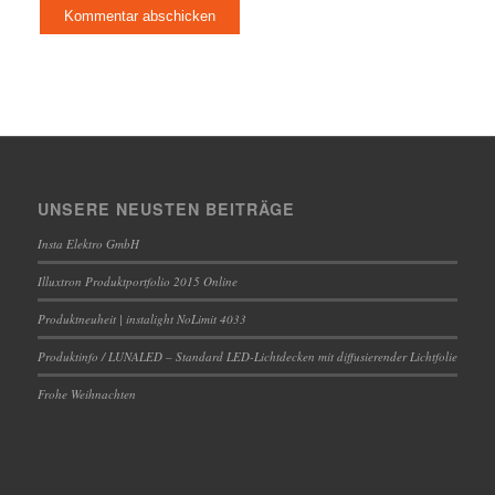
UNSERE NEUSTEN BEITRÄGE
Insta Elektro GmbH
Illuxtron Produktportfolio 2015 Online
Produktneuheit | instalight NoLimit 4033
Produktinfo / LUNALED – Standard LED-Lichtdecken mit diffusierender Lichtfolie
Frohe Weihnachten