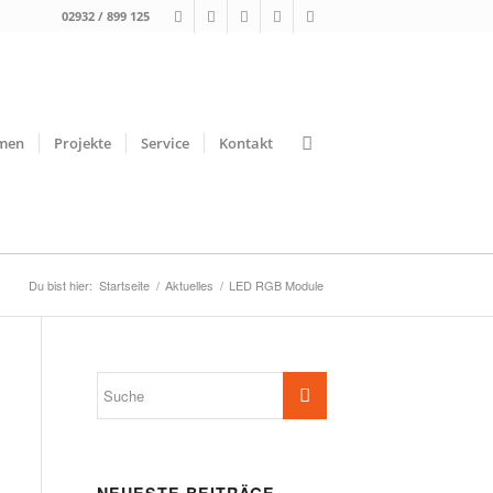
02932 / 899 125
men
Projekte
Service
Kontakt
Du bist hier:
Startseite
/
Aktuelles
/
LED RGB Module