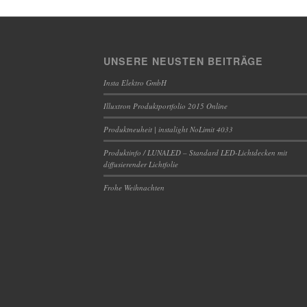
UNSERE NEUSTEN BEITRÄGE
Insta Elektro GmbH
Illuxtron Produktportfolio 2015 Online
Produktneuheit | instalight NoLimit 4033
Produktinfo / LUNALED – Standard LED-Lichtdecken mit
diffusierender Lichtfolie
Frohe Weihnachten