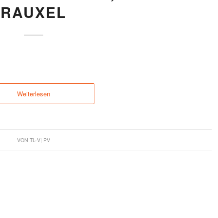
RAUXEL
Weiterlesen
VON
TL-V| PV