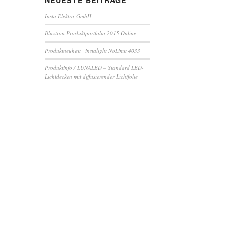
NEUESTE BEITRÄGE
Insta Elektro GmbH
Illuxtron Produktportfolio 2015 Online
Produktneuheit | instalight NoLimit 4033
Produktinfo / LUNALED – Standard LED-
Lichtdecken mit diffusierender Lichtfolie