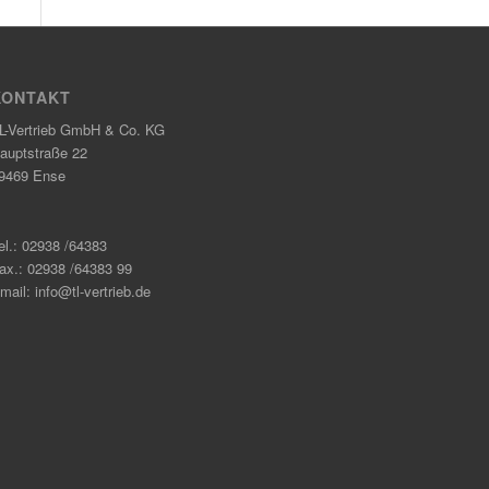
KONTAKT
L-Vertrieb GmbH & Co. KG
auptstraße 22
9469 Ense
el.: 02938 /64383
ax.: 02938 /64383 99
mail: info@tl-vertrieb.de