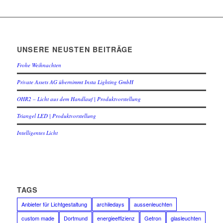
UNSERE NEUSTEN BEITRÄGE
Frohe Weihnachten
Private Assets AG übernimmt Insta Lighting GmbH
OHR2 – Licht aus dem Handlauf | Produktvorstellung
Triangel LED | Produktvorstellung
Intelligentes Licht
TAGS
Anbieter für Lichtgestaltung
archiledays
aussenleuchten
custom made
Dortmund
energieeffizienz
Getron
glasleuchten