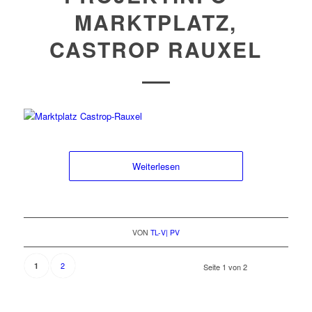
MARKTPLATZ,
CASTROP RAUXEL
Weiterlesen
VON
TL-V| PV
2
1
Seite 1 von 2