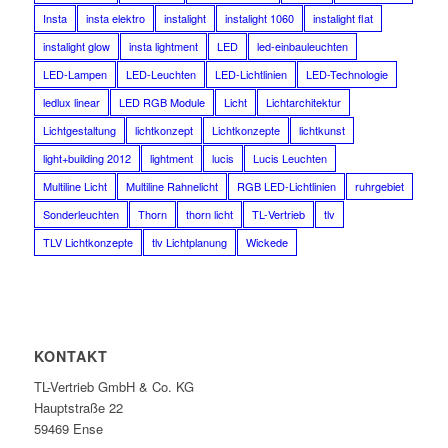
Insta
insta elektro
instalight
instalight 1060
instalight flat
instalight glow
insta lightment
LED
led-einbauleuchten
LED-Lampen
LED-Leuchten
LED-Lichtlinien
LED-Technologie
ledlux linear
LED RGB Module
Licht
Lichtarchitektur
Lichtgestaltung
lichtkonzept
Lichtkonzepte
lichtkunst
light+building 2012
lightment
lucis
Lucis Leuchten
Multiline Licht
Multiline Rahnelicht
RGB LED-Lichtlinien
ruhrgebiet
Sonderleuchten
Thorn
thorn licht
TL-Vertrieb
tlv
TLV Lichtkonzepte
tlv Lichtplanung
Wickede
KONTAKT
TL-Vertrieb GmbH & Co. KG
Hauptstraße 22
59469 Ense