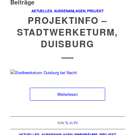
Beiträge
AKTUELLES
,
AUSSENANLAGEN
,
PROJEKT
PROJEKTINFO –
STADTWERKETURM,
DUISBURG
Weiterlesen
VON
TL-V| PV
AKTUELLES
,
AUSSENANLAGEN
,
INNENRÄUME
,
PROJEKT