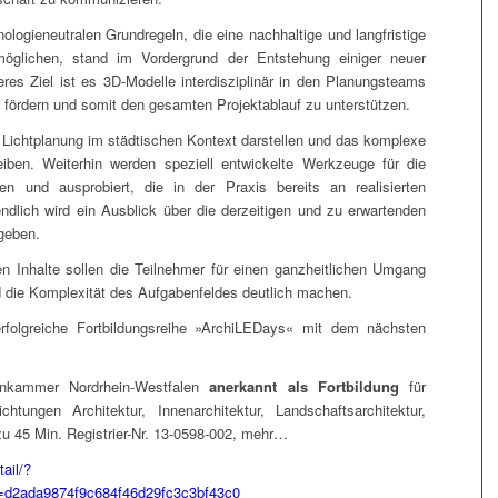
logieneutralen Grundregeln, die eine nachhaltige und langfristige
möglichen, stand im Vordergrund der Entstehung einiger neuer
res Ziel ist es 3D-Modelle interdisziplinär in den Planungsteams
ördern und somit den gesamten Projektablauf zu unterstützen.
e Lichtplanung im städtischen Kontext darstellen und das komplexe
eiben. Weiterhin werden speziell entwickelte Werkzeuge für die
ben und ausprobiert, die in der Praxis bereits an realisierten
dlich wird ein Ausblick über die derzeitigen und zu erwartenden
geben.
en Inhalte sollen die Teilnehmer für einen ganzheitlichen Umgang
und die Komplexität des Aufgabenfeldes deutlich machen.
erfolgreiche Fortbildungsreihe »ArchiLEDays« mit dem nächsten
enkammer Nordrhein-Westfalen
anerkannt als Fortbildung
für
ungen Architektur, Innenarchitektur, Landschaftsarchitektur,
zu 45 Min. Registrier-Nr. 13-0598-002, mehr…
ail/?
=d2ada9874f9c684f46d29fc3c3bf43c0