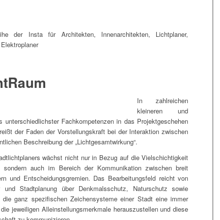
ihe der Insta für Architekten, Innenarchitekten, Lichtplaner,
 Elektroplaner
chtRaum
In zahlreichen
kleineren und
s unterschiedlichster Fachkompetenzen in das Projektgeschehen
 reißt der Faden der Vorstellungskraft bei der Interaktion zwischen
entlichen Beschreibung der „Lichtgesamtwirkung“.
tlichtplaners wächst nicht nur in Bezug auf die Vielschichtigkeit
n, sondern auch im Bereich der Kommunikation zwischen breit
rn und Entscheidungsgremien. Das Bearbeitungsfeld reicht von
ur und Stadtplanung über Denkmalsschutz, Naturschutz sowie
 die ganz spezifischen Zeichensysteme einer Stadt eine immer
die jeweiligen Alleinstellungsmerkmale herauszustellen und diese
tschaft zu kommunizieren.