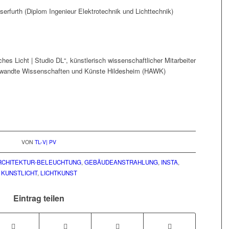
erfurth (Diplom Ingenieur Elektrotechnik und Lichttechnik)
s Licht | Studio DL“, künstlerisch wissenschaftlicher Mitarbeiter
ewandte Wissenschaften und Künste Hildesheim (HAWK)
VON
TL-V| PV
RCHITEKTUR-BELEUCHTUNG
,
GEBÄUDEANSTRAHLUNG
,
INSTA
,
KUNSTLICHT
,
LICHTKUNST
Eintrag teilen