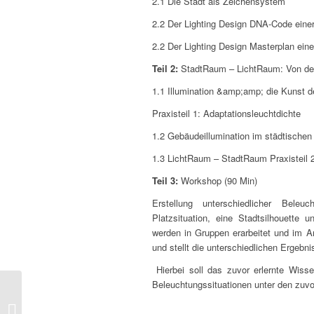
2.1 Die Stadt als Zeichensystem
2.2 Der Lighting Design DNA-Code einer
2.2 Der Lighting Design Masterplan eine
Teil 2:
StadtRaum – LichtRaum: Von der 
1.1 Illumination &amp;amp; die Kunst 
Praxisteil 1: Adaptationsleuchtdichte
1.2 Gebäudeillumination im städtische
1.3 LichtRaum – StadtRaum Praxisteil 
Teil 3:
Workshop (90 Min)
Erstellung unterschiedlicher Beleu
Platzsituation, eine Stadtsilhouet
werden in Gruppen erarbeitet und im An
und stellt die unterschiedlichen Ergebn
Hierbei soll das zuvor erlernte Wiss
Beleuchtungssituationen unter den zuv
Projektinfo – Altes