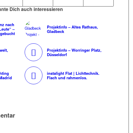
nte Dich auch interessieren
anz nach
Projektinfo – Altes Rathaus,
Leute“ –
Gladbeck
 gebucht
welt,
Projektinfo – Worringer Platz,
Düsseldorf
hting
instalight Flat | Lichttechnik.
Madrid
Flach und rahmenlos.
entar