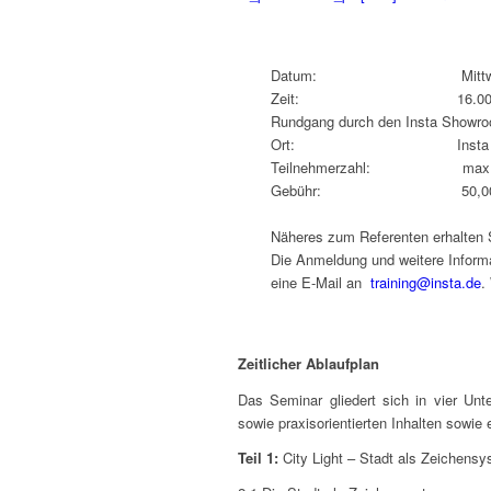
Datum: Mittwoch, 0
Zeit: 16.00 – 20.00 Uhr (
Rundgang durch den Insta Showro
Ort: Insta Elektro GmbH
Teilnehmerzahl: max. 4
Gebühr: 50,00 Euro p
Näheres zum Referenten erhalten 
Die Anmeldung und weitere Informa
eine E-Mail an
training@insta.de
.
Zeitlicher Ablaufplan
Das Seminar gliedert sich in vier Unt
sowie praxisorientierten Inhalten sowie
Teil 1:
City Light – Stadt als Zeichensy