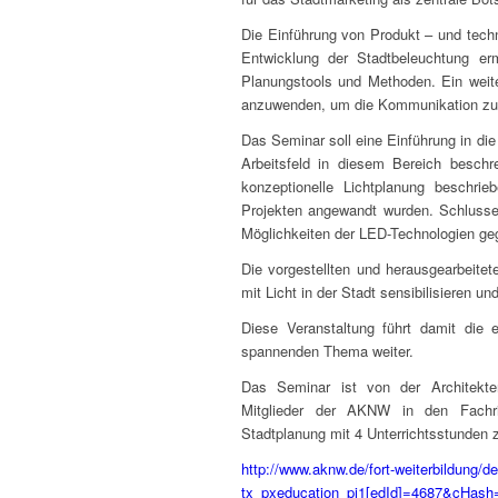
Die Einführung von Produkt – und techno
Entwicklung der Stadtbeleuchtung er
Planungstools und Methoden. Ein weite
anzuwenden, um die Kommunikation zu f
Das Seminar soll eine Einführung in di
Arbeitsfeld in diesem Bereich beschr
konzeptionelle Lichtplanung beschrie
Projekten angewandt wurden. Schlussen
Möglichkeiten der LED-Technologien ge
Die vorgestellten und herausgearbeitet
mit Licht in der Stadt sensibilisieren 
Diese Veranstaltung führt damit die 
spannenden Thema weiter.
Das Seminar ist von der Architekt
Mitglieder der AKNW in den Fachricht
Stadtplanung mit 4 Unterrichtsstunden 
http://www.aknw.de/fort-weiterbildung/det
tx_pxeducation_pi1[edId]=4687&cHash