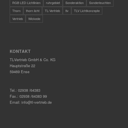
RGB LED-Lichtlinien
ruhrgebiet
Sonderaktion
Sonderleuchten
Thorn
thorn licht
TL-Vertrieb
tlv
TLV Lichtkonzepte
Vertrieb
Wickede
KONTAKT
TL-Vertrieb GmbH & Co. KG
Hauptstraße 22
59469 Ense
Tel.: 02938 /64383
Fax.: 02938 /64383 99
Email: info@tl-vertrieb.de