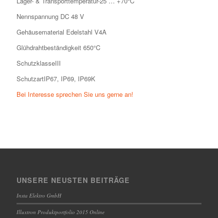
Lager- & Transporttemperatur-25 … +70°C
Nennspannung DC 48 V
Gehäusematerial Edelstahl V4A
Glühdrahtbeständigkeit 650°C
SchutzklasseIII
SchutzartIP67, IP69, IP69K
Bei Interesse sprechen Sie uns gerne an!
UNSERE NEUSTEN BEITRÄGE
Insta Elektro GmbH
Illuxtron Produktportfolio 2015 Online