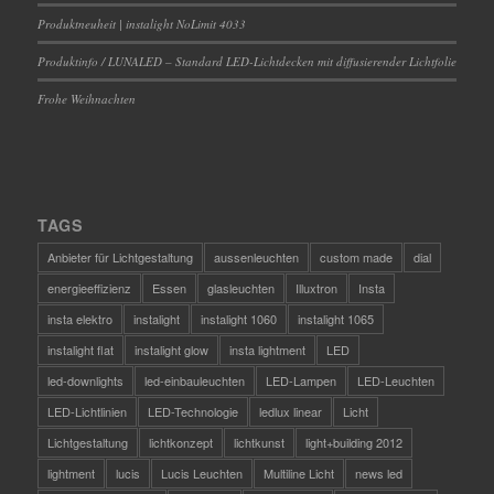
Produktneuheit | instalight NoLimit 4033
Produktinfo / LUNALED – Standard LED-Lichtdecken mit diffusierender Lichtfolie
Frohe Weihnachten
TAGS
Anbieter für Lichtgestaltung
aussenleuchten
custom made
dial
energieeffizienz
Essen
glasleuchten
Illuxtron
Insta
insta elektro
instalight
instalight 1060
instalight 1065
instalight flat
instalight glow
insta lightment
LED
led-downlights
led-einbauleuchten
LED-Lampen
LED-Leuchten
LED-Lichtlinien
LED-Technologie
ledlux linear
Licht
Lichtgestaltung
lichtkonzept
lichtkunst
light+building 2012
lightment
lucis
Lucis Leuchten
Multiline Licht
news led