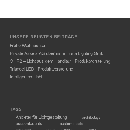
UNSERE NEUSTEN BEITRÄGE
Frohe Weihnachten
Private Assets AG übernimmt Insta Lighting GmbH
OHR2 – Licht aus dem Handlauf | Produktvorstellung
Triangel LED | Produktvorstellung
Intelligentes Licht
TAGS
Anbieter für Lichtgestaltung
archiledays
aussenleuchten
custom made
Dortmund
energieeffizienz
Getron