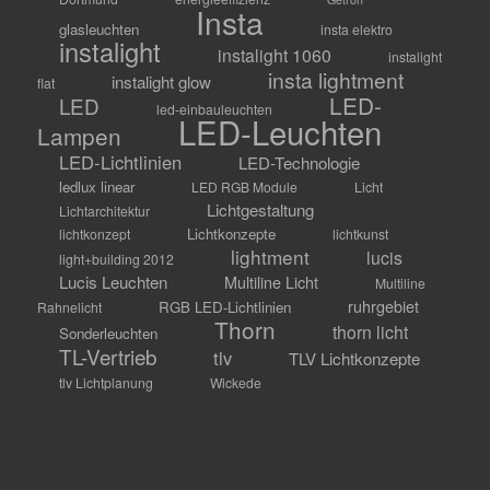
Insta
glasleuchten
insta elektro
instalight
instalight 1060
instalight
insta lightment
instalight glow
flat
LED-
LED
led-einbauleuchten
LED-Leuchten
Lampen
LED-Lichtlinien
LED-Technologie
ledlux linear
LED RGB Module
Licht
Lichtgestaltung
Lichtarchitektur
Lichtkonzepte
lichtkonzept
lichtkunst
lightment
lucis
light+building 2012
Lucis Leuchten
Multiline Licht
Multiline
ruhrgebiet
RGB LED-Lichtlinien
Rahnelicht
Thorn
thorn licht
Sonderleuchten
TL-Vertrieb
tlv
TLV Lichtkonzepte
tlv Lichtplanung
Wickede