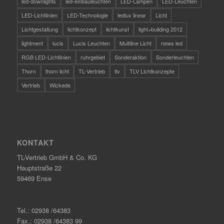
led-downlights
led-einbauleuchten
LED-Lampen
LED-Leuchten
LED-Lichtlinien
LED-Technologie
ledlux linear
Licht
Lichtgestaltung
lichtkonzept
lichtkunst
light+building 2012
lightment
lucis
Lucis Leuchten
Multiline Licht
news led
RGB LED-Lichtlinien
ruhrgebiet
Sonderaktion
Sonderleuchten
Thorn
thorn licht
TL-Vertrieb
tlv
TLV Lichtkonzepte
Vertrieb
Wickede
KONTAKT
TL-Vertrieb GmbH & Co. KG
Hauptstraße 22
59469 Ense
Tel.: 02938 /64383
Fax.: 02938 /64383 99