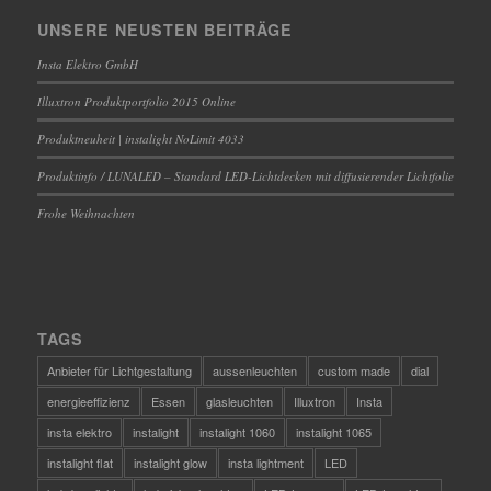
UNSERE NEUSTEN BEITRÄGE
Insta Elektro GmbH
Illuxtron Produktportfolio 2015 Online
Produktneuheit | instalight NoLimit 4033
Produktinfo / LUNALED – Standard LED-Lichtdecken mit diffusierender Lichtfolie
Frohe Weihnachten
TAGS
Anbieter für Lichtgestaltung
aussenleuchten
custom made
dial
energieeffizienz
Essen
glasleuchten
Illuxtron
Insta
insta elektro
instalight
instalight 1060
instalight 1065
instalight flat
instalight glow
insta lightment
LED