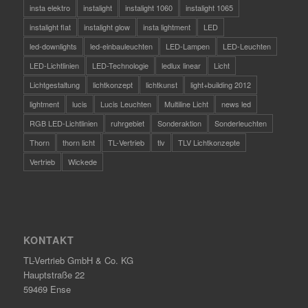
insta elektro
instalight
instalight 1060
instalight 1065
instalight flat
instalight glow
insta lightment
LED
led-downlights
led-einbauleuchten
LED-Lampen
LED-Leuchten
LED-Lichtlinien
LED-Technologie
ledlux linear
Licht
Lichtgestaltung
lichtkonzept
lichtkunst
light+building 2012
lightment
lucis
Lucis Leuchten
Multiline Licht
news led
RGB LED-Lichtlinien
ruhrgebiet
Sonderaktion
Sonderleuchten
Thorn
thorn licht
TL-Vertrieb
tlv
TLV Lichtkonzepte
Vertrieb
Wickede
KONTAKT
TL-Vertrieb GmbH & Co. KG
Hauptstraße 22
59469 Ense