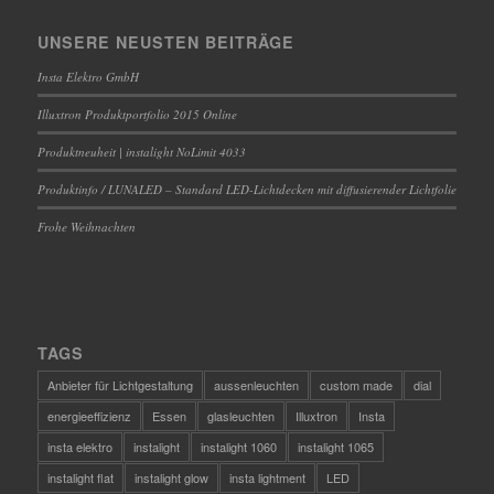
UNSERE NEUSTEN BEITRÄGE
Insta Elektro GmbH
Illuxtron Produktportfolio 2015 Online
Produktneuheit | instalight NoLimit 4033
Produktinfo / LUNALED – Standard LED-Lichtdecken mit diffusierender Lichtfolie
Frohe Weihnachten
TAGS
Anbieter für Lichtgestaltung
aussenleuchten
custom made
dial
energieeffizienz
Essen
glasleuchten
Illuxtron
Insta
insta elektro
instalight
instalight 1060
instalight 1065
instalight flat
instalight glow
insta lightment
LED