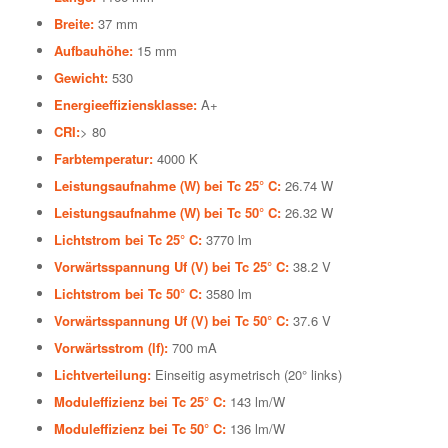
Breite:
37 mm
Aufbauhöhe:
15 mm
Gewicht:
530
Energieeffiziensklasse:
A+
CRI:
> 80
Farbtemperatur:
4000 K
Leistungsaufnahme (W) bei Tc 25° C:
26.74 W
Leistungsaufnahme (W) bei Tc 50° C:
26.32 W
Lichtstrom bei Tc 25° C:
3770 lm
Vorwärtsspannung Uf (V) bei Tc 25° C:
38.2 V
Lichtstrom bei Tc 50° C:
3580 lm
Vorwärtsspannung Uf (V) bei Tc 50° C:
37.6 V
Vorwärtsstrom (lf):
700 mA
Lichtverteilung:
Einseitig asymetrisch (20° links)
Moduleffizienz bei Tc 25° C:
143 lm/W
Moduleffizienz bei Tc 50° C:
136 lm/W