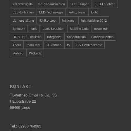
led-downlights
led-einbauleuchten
LED-Lampen
LED-Leuchten
LED-Lichtlinien
LED-Technologie
ledlux linear
Licht
Lichtgestaltung
lichtkonzept
lichtkunst
light+building 2012
lightment
lucis
Lucis Leuchten
Multiline Licht
news led
RGB LED-Lichtlinien
ruhrgebiet
Sonderaktion
Sonderleuchten
Thorn
thorn licht
TL-Vertrieb
tlv
TLV Lichtkonzepte
Vertrieb
Wickede
KONTAKT
TL-Vertrieb GmbH & Co. KG
Hauptstraße 22
59469 Ense
Tel.: 02938 /64383