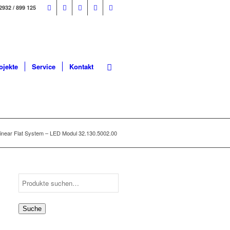
2932 / 899 125
ojekte
Service
Kontakt
inear Flat System – LED Modul 32.130.5002.00
Suche