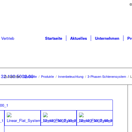
0
Startseite
Aktuelles
Unternehmen
Pr
 32.130.5002.00
Du bist hier:
Startseite
/
Produkte
/
Innenbeleuchtung
/
3-Phasen Schienensystem
/
L