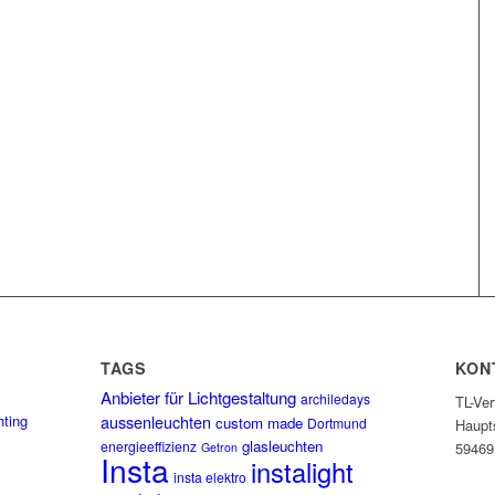
E
TAGS
KON
Anbieter für Lichtgestaltung
archiledays
TL-Ve
hting
aussenleuchten
custom made
Dortmund
Haupt
glasleuchten
energieeffizienz
59469
Getron
Insta
instalight
insta elektro