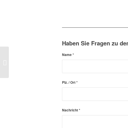
Haben Sie Fragen zu de
Name
*
Linear Flat System –
LED Modul
32.130.4021.00
Plz. / Ort
*
Nachricht
*