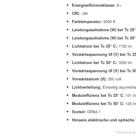
Energieeffiziensklasse:
A+
CRI:
>80
Farbtemperatur:
3000 K
Leistungsaufnahme (W) bei Tc 25
Leistungsaufnahme (W) bei Tc 50
Lichtstrom bei Tc 25° C:
1730 lm
Vorwärtsspannung Uf (V) bei Tc 2
Lichtstrom bei Tc 50° C:
1630 lm
Vorwärtsspannung Uf (V) bei Tc 5
Vorwärtsstrom (lf):
350 mA
Lichtverteilung:
Einseitig asymetris
Moduleffizienz bei Tc 25° C:
131 l
Moduleffizienz bei Tc 50° C:
124 l
Sockel:
GR6d-1
Hinweis elektrische und optische
* Technische Ä