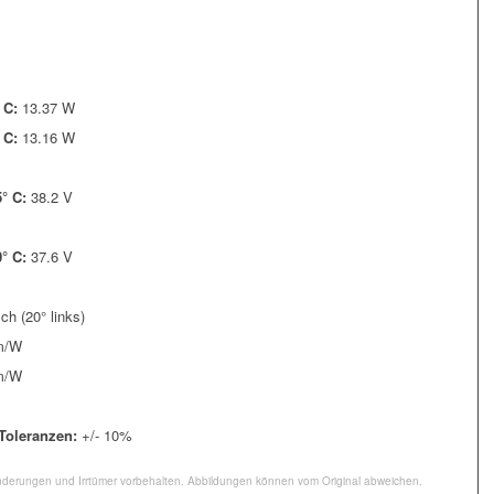
° C:
13.37 W
° C:
13.16 W
5° C:
38.2 V
0° C:
37.6 V
ch (20° links)
m/W
m/W
 Toleranzen:
+/- 10%
nderungen und Irrtümer vorbehalten. Abbildungen können vom Original abweichen.