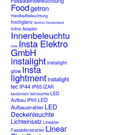
Fassadenbeleuchtung
Food
getron
Handlaufbeleuchtung
hochglanz
Illuxtron Deutschland
Inline Adapter
Innenbeleuchtung
Insta Elektro
insta
GmbH
instalight
instalight
insta
glow
lightment
instalight
tec
IP44
IP65
IZAR
LED
led-leuchte
kardanisch
LED
Aufbau IP65
LED
Aufbaustrahler
Deckenleuchte
Lichteinsatz
Linearer
Linear
Fassadenstrahler