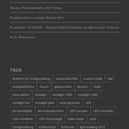
Illuxtron Produktportfolio 2015 Online
Produktneuheit | instalight NoLimit 4033
Produktinfo / LUNALED – Standard LED-Lichtdecken mit diffusierender Lichtfolie
Frohe Weihnachten
TAGS
Anbieter für Lichtgestaltung
aussenleuchten
custom made
dial
energieeffizienz
Essen
glasleuchten
Illuxtron
Insta
insta elektro
instalight
instalight 1060
instalight 1065
instalight flat
instalight glow
insta lightment
LED
led-downlights
led-einbauleuchten
LED-Lampen
LED-Leuchten
LED-Lichtlinien
LED-Technologie
ledlux linear
Licht
Lichtgestaltung
lichtkonzept
lichtkunst
light+building 2012