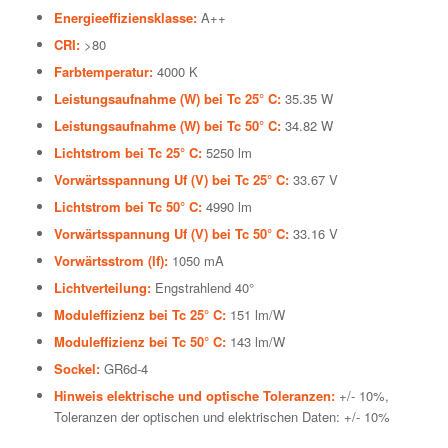
Energieeffiziensklasse:
A++
CRI:
>80
Farbtemperatur:
4000 K
Leistungsaufnahme (W) bei Tc 25° C:
35.35 W
Leistungsaufnahme (W) bei Tc 50° C:
34.82 W
Lichtstrom bei Tc 25° C:
5250 lm
Vorwärtsspannung Uf (V) bei Tc 25° C:
33.67 V
Lichtstrom bei Tc 50° C:
4990 lm
Vorwärtsspannung Uf (V) bei Tc 50° C:
33.16 V
Vorwärtsstrom (lf):
1050 mA
Lichtverteilung:
Engstrahlend 40°
Moduleffizienz bei Tc 25° C:
151 lm/W
Moduleffizienz bei Tc 50° C:
143 lm/W
Sockel:
GR6d-4
Hinweis elektrische und optische Toleranzen:
+/- 10%,
Toleranzen der optischen und elektrischen Daten: +/- 10%