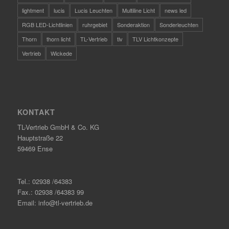
lightment
lucis
Lucis Leuchten
Multiline Licht
news led
RGB LED-Lichtlinien
ruhrgebiet
Sonderaktion
Sonderleuchten
Thorn
thorn licht
TL-Vertrieb
tlv
TLV Lichtkonzepte
Vertrieb
Wickede
KONTAKT
TL-Vertrieb GmbH & Co. KG
Hauptstraße 22
59469 Ense
Tel.: 02938 /64383
Fax.: 02938 /64383 99
Email: info@tl-vertrieb.de