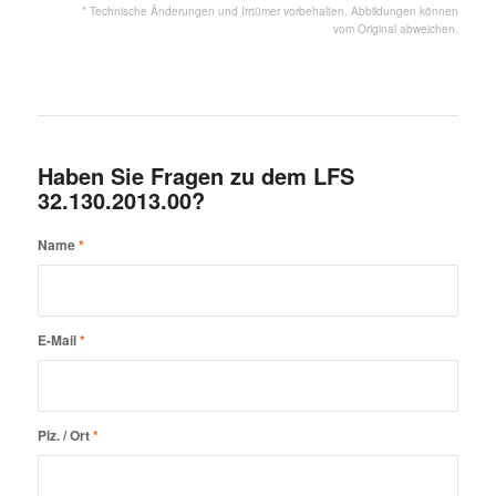
* Technische Änderungen und Irrtümer vorbehalten. Abbildungen können
vom Original abweichen.
Haben Sie Fragen zu dem LFS
32.130.2013.00?
Name
*
E-Mail
*
Plz. / Ort
*