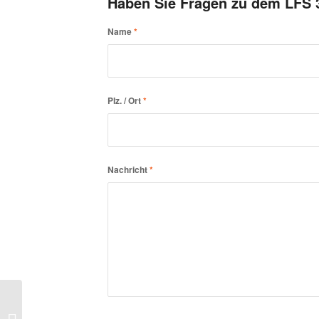
Haben Sie Fragen zu dem LFS 
Name
*
Plz. / Ort
*
Nachricht
*
Linear Flat System –
LED Modul