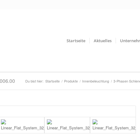
Startseite
Aktuelles
Unterneh
1006.00
Du bist hier:
Startseite
/
Produkte
/
Innenbeleuchtung
/
3-Phasen Schie