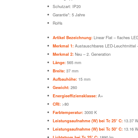
Schutzart: IP20
Garantie*: 5 Jahre
RoHs
Artikel Bezeichnung:
Linear Flat – flaches LE
Merkmal 1:
Austauschbares LED-Leuchtmittel 
Merkmal 2:
Neu – 2. Generation
Länge:
565 mm
Breite:
37 mm
Aufbauhöhe:
15 mm
Gewicht:
260
Energieeffiziensklasse:
A
+
CRI:
>80
Farbtemperatur:
3000 K
Leistungsaufnahme (W) bei Tc 25° C:
13.37 
Leistungsaufnahme (W) bei Tc 50° C:
13.16 
Lichtstrom bei Tc 25° C:
1890 lm