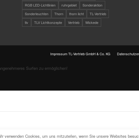
RGB LED-Lichtlinien
ruhrgebiet
Sonderaktion
Sonderleuchten
Thorn
thorn licht
TL-Vertrieb
tlv
TLV Lichtkonzepte
Vertrieb
Wickede
Impressum TL-Vertrieb GmbH & Co. KG
Datenschutzer
angenehmeres Surfen zu ermöglichen!
Wir verwenden Cookies, um uns mitzuteilen, wenn Sie unsere Websites besuche