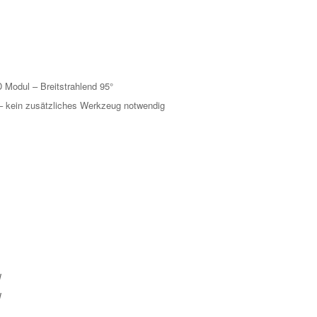
D Modul – Breitstrahlend 95°
– kein zusätzliches Werkzeug notwendig
W
W