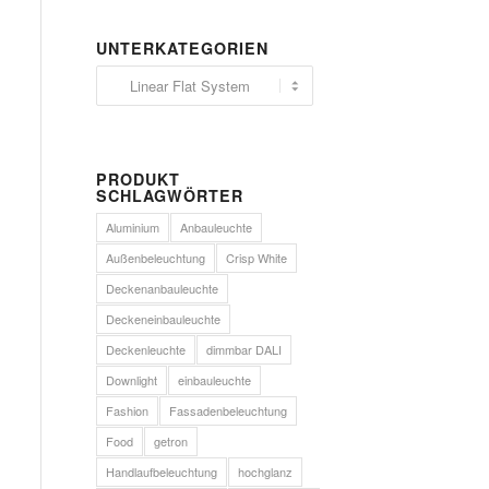
UNTERKATEGORIEN
PRODUKT
SCHLAGWÖRTER
Aluminium
Anbauleuchte
Außenbeleuchtung
Crisp White
Deckenanbauleuchte
Deckeneinbauleuchte
Deckenleuchte
dimmbar DALI
Downlight
einbauleuchte
Fashion
Fassadenbeleuchtung
Food
getron
Handlaufbeleuchtung
hochglanz