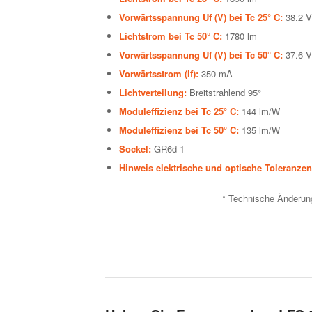
Vorwärtsspannung Uf (V) bei Tc 25° C:
38.2 V
Lichtstrom bei Tc 50° C:
1780 lm
Vorwärtsspannung Uf (V) bei Tc 50° C:
37.6 V
Vorwärtsstrom (lf):
350 mA
Lichtverteilung:
Breitstrahlend 95°
Moduleffizienz bei Tc 25° C:
144 lm/W
Moduleffizienz bei Tc 50° C:
135 lm/W
Sockel:
GR6d-1
Hinweis elektrische und optische Toleranze
* Technische Änderung