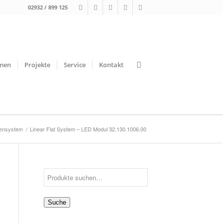
02932 / 899 125
men
Projekte
Service
Kontakt
nensystem
/
Linear Flat System – LED Modul 32.130.1006.00
Suche