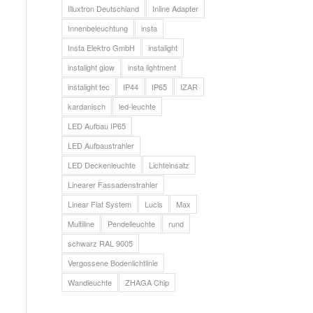
Illuxtron Deutschland
Inline Adapter
Innenbeleuchtung
insta
Insta Elektro GmbH
instalight
instalight glow
insta lightment
instalight tec
IP44
IP65
IZAR
kardanisch
led-leuchte
LED Aufbau IP65
LED Aufbaustrahler
LED Deckenleuchte
Lichteinsatz
Linearer Fassadenstrahler
Linear Flat System
Lucis
Max
Multiline
Pendelleuchte
rund
schwarz RAL 9005
Vergossene Bodenlichtlinie
Wandleuchte
ZHAGA Chip