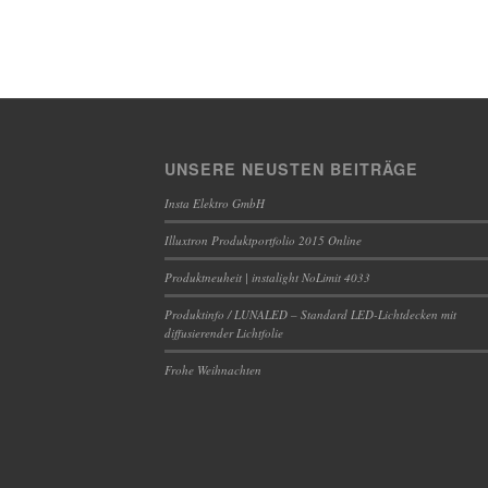
UNSERE NEUSTEN BEITRÄGE
Insta Elektro GmbH
Illuxtron Produktportfolio 2015 Online
Produktneuheit | instalight NoLimit 4033
Produktinfo / LUNALED – Standard LED-Lichtdecken mit
diffusierender Lichtfolie
Frohe Weihnachten