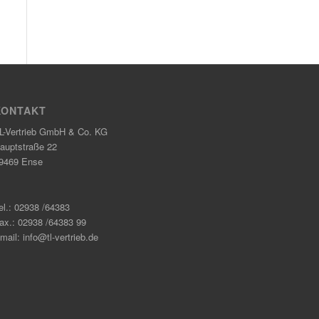
KONTAKT
L-Vertrieb GmbH & Co. KG
auptstraße 22
9469 Ense
el.: 02938 /64383
ax.: 02938 /64383 99
mail: info@tl-vertrieb.de