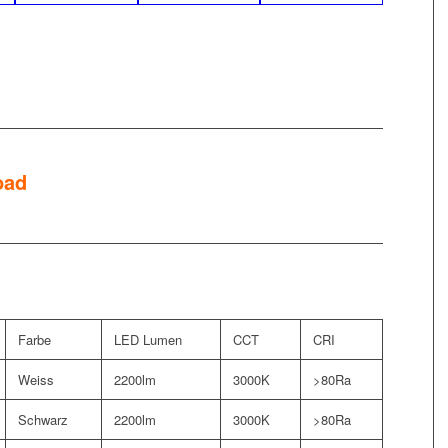
oad
Farbe
LED Lumen
CCT
CRI
Weiss
2200lm
3000K
>80Ra
Schwarz
2200lm
3000K
>80Ra