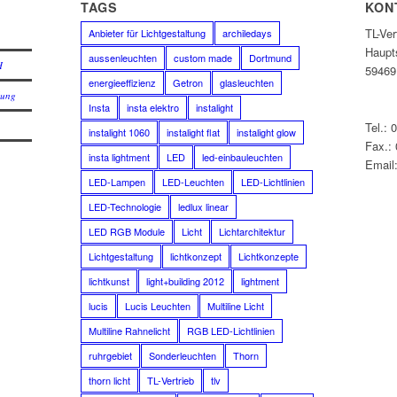
E
TAGS
KON
TL-Ve
Anbieter für Lichtgestaltung
archiledays
Haupt
aussenleuchten
custom made
Dortmund
H
59469
energieeffizienz
Getron
glasleuchten
lung
Insta
insta elektro
instalight
Tel.: 
instalight 1060
instalight flat
instalight glow
Fax.:
insta lightment
LED
led-einbauleuchten
Email:
LED-Lampen
LED-Leuchten
LED-Lichtlinien
LED-Technologie
ledlux linear
LED RGB Module
Licht
Lichtarchitektur
Lichtgestaltung
lichtkonzept
Lichtkonzepte
lichtkunst
light+building 2012
lightment
lucis
Lucis Leuchten
Multiline Licht
Multiline Rahnelicht
RGB LED-Lichtlinien
ruhrgebiet
Sonderleuchten
Thorn
thorn licht
TL-Vertrieb
tlv