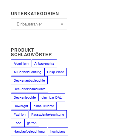
UNTERKATEGORIEN
PRODUKT
SCHLAGWÖRTER
Aluminium
Anbauleuchte
Außenbeleuchtung
Crisp White
Deckenanbauleuchte
Deckeneinbauleuchte
Deckenleuchte
dimmbar DALI
Downlight
einbauleuchte
Fashion
Fassadenbeleuchtung
Food
getron
Handlaufbeleuchtung
hochglanz