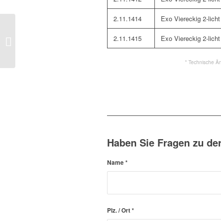
2.11.1414
Exo Viereckig 2-licht
2.11.1415
Exo Viereckig 2-licht
Flo LED-Einbauleuchte
* Technische Ä
Haben Sie Fragen zu de
Name
*
Plz. / Ort
*