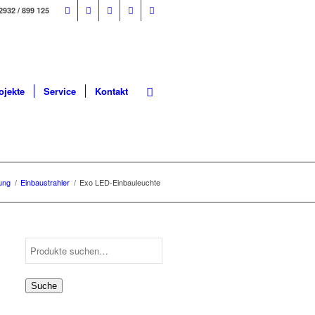
2932 / 899 125
ojekte
Service
Kontakt
ung
/
Einbaustrahler
/
Exo LED-Einbauleuchte
Suche