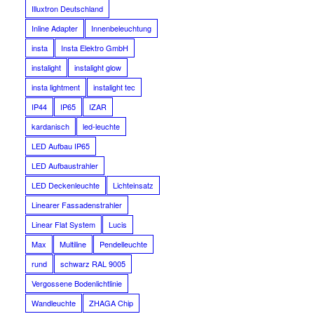
Illuxtron Deutschland
Inline Adapter
Innenbeleuchtung
insta
Insta Elektro GmbH
instalight
instalight glow
insta lightment
instalight tec
IP44
IP65
IZAR
kardanisch
led-leuchte
LED Aufbau IP65
LED Aufbaustrahler
LED Deckenleuchte
Lichteinsatz
Linearer Fassadenstrahler
Linear Flat System
Lucis
Max
Multiline
Pendelleuchte
rund
schwarz RAL 9005
Vergossene Bodenlichtlinie
Wandleuchte
ZHAGA Chip