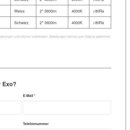
Weiss
2* 3600lm
4000K
>80Ra
Schwarz
2* 3600lm
4000K
>80Ra
nderungen und Irrtümer vorbehalten. Abbildungen können vom Original abweichen.
r Exo?
E-Mail
*
Telefonnummer