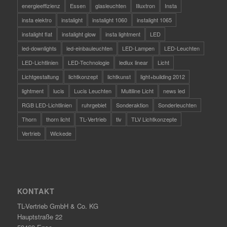
energieeffizienz
Essen
glasleuchten
Illuxtron
Insta
insta elektro
instalight
instalight 1060
instalight 1065
instalight flat
instalight glow
insta lightment
LED
led-downlights
led-einbauleuchten
LED-Lampen
LED-Leuchten
LED-Lichtlinien
LED-Technologie
ledlux linear
Licht
Lichtgestaltung
lichtkonzept
lichtkunst
light+building 2012
lightment
lucis
Lucis Leuchten
Multiline Licht
news led
RGB LED-Lichtlinien
ruhrgebiet
Sonderaktion
Sonderleuchten
Thorn
thorn licht
TL-Vertrieb
tlv
TLV Lichtkonzepte
Vertrieb
Wickede
KONTAKT
TL-Vertrieb GmbH & Co. KG
Hauptstraße 22