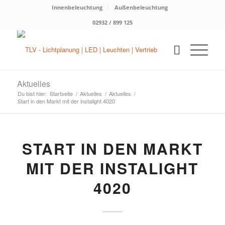
Innenbeleuchtung
Außenbeleuchtung
02932 / 899 125
Aktuelles
Du bist hier:
Startseite
/
Aktuelles
/
Aktuelles
/
Start in den Markt mit der instalight 4020
START IN DEN MARKT
MIT DER INSTALIGHT
4020