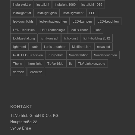
insta elektro
instalight
instalight 1060
instalight 1065
instalight flat
instalight glow
insta lightment
LED
led-downlights
led-einbauleuchten
LED-Lampen
LED-Leuchten
LED-Lichtlinien
LED-Technologie
ledlux linear
Licht
Lichtgestaltung
lichtkonzept
lichtkunst
light+building 2012
lightment
lucis
Lucis Leuchten
Multiline Licht
news led
RGB LED-Lichtlinien
ruhrgebiet
Sonderaktion
Sonderleuchten
Thorn
thorn licht
TL-Vertrieb
tlv
TLV Lichtkonzepte
Vertrieb
Wickede
KONTAKT
TL-Vertrieb GmbH & Co. KG
Hauptstraße 22
59469 Ense