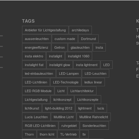
TAGS
T
Anbieter für Lichtgestaltung
archiledays
H
aussenleuchten
custom made
Dortmund
5
energieeffizienz
Getron
glasleuchten
Insta
insta elektro
instalight
instalight 1060
T
instalight flat
instalight glow
insta lightment
LED
F
led-einbauleuchten
LED-Lampen
LED-Leuchten
E
LED-Lichtlinien
LED-Technologie
ledlux linear
LED RGB Module
Licht
Lichtarchitektur
Lichtgestaltung
lichtkonzept
Lichtkonzepte
lichtkunst
light+building 2012
lightment
lucis
Lucis Leuchten
Multiline Licht
Multiline Rahnelicht
RGB LED-Lichtlinien
ruhrgebiet
Sonderleuchten
Thorn
thorn licht
TL-Vertrieb
tlv