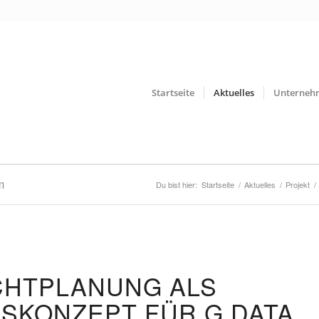
Startseite
Aktuelles
Unterneh
m
Du bist hier:
Startseite
/
Aktuelles
/
Projekt
/
CHTPLANUNG ALS
SKONZEPT FÜR G DATA