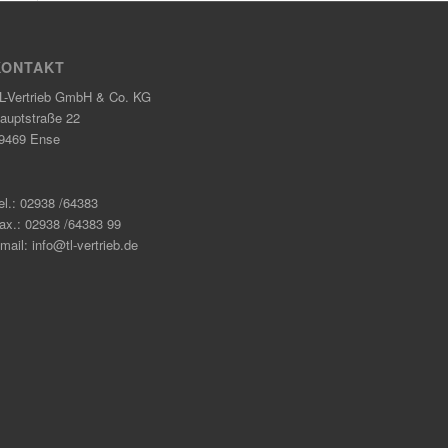
KONTAKT
L-Vertrieb GmbH & Co. KG
auptstraße 22
9469 Ense
el.: 02938 /64383
ax.: 02938 /64383 99
mail: info@tl-vertrieb.de