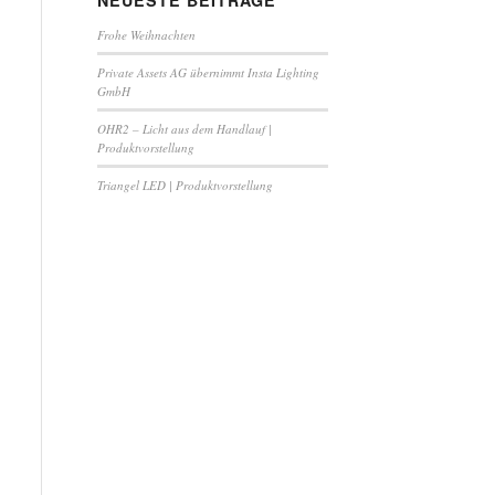
NEUESTE BEITRÄGE
Frohe Weihnachten
Private Assets AG übernimmt Insta Lighting
GmbH
OHR2 – Licht aus dem Handlauf |
Produktvorstellung
Triangel LED | Produktvorstellung