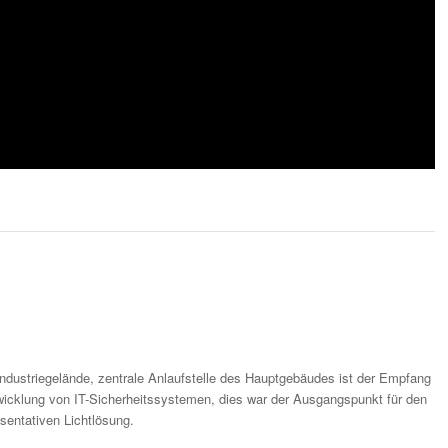
Industriegelände, zentrale Anlaufstelle des Hauptgebäudes ist der Empfang
twicklung von IT-Sicherheitssystemen, dies war der Ausgangspunkt für den
sentativen Lichtlösung.