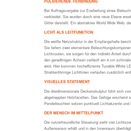
PULSIERENDE VERBINDUNG
Bei Auftragsvergabe zur Erarbeitung eines Bele
verkleidet. Sie wurden durch eine neue Ebene erset
Gitter darstellt. Ein abstraktes World Wide Web, d
LICHT ALS LEITFUNKTION
Die weiße Netzstruktur in der Empfangshalle beschr
Sie liefern zwei elementare Beleuchtungskomponent
Lichtvouten, sie sorgen für den Indirekt-Anteil dur
den geradlinigen Achsen verläuft ein 4 cm schmaler 
wird. Hier kommen hocheffiziente Tunable White LE
Strahlenförmige Lichtlinien verlaufen zusätzlich e
VISUELLES STATEMENT
Die dreidimensionale Deckenskulptur führt sich vo
abgetreppten Holzfacetten. Das Gefüge erscheint s
Pendelleuchten setzen punktuell Lichtakzente und 
DER MENSCH IM MITTELPUNKT
Die nutzerfreundliche Steuerung sieht vier Lichtsze
Außensensor erhält und in den Innenraum überträg