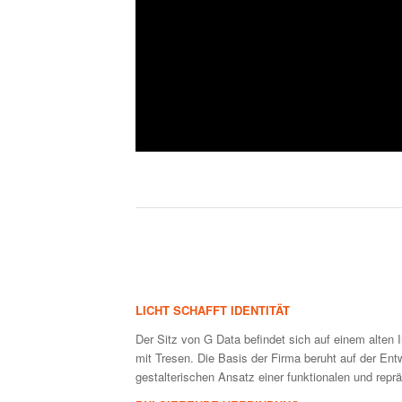
LICHT SCHAFFT IDENTITÄT
Der Sitz von G Data befindet sich auf einem alten 
mit Tresen. Die Basis der Firma beruht auf der En
gestalterischen Ansatz einer funktionalen und reprä