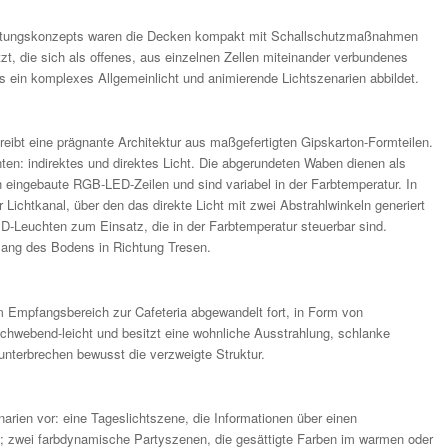
uchtungskonzepts waren die Decken kompakt mit Schallschutzmaßnahmen
zt, die sich als offenes, aus einzelnen Zellen miteinander verbundenes
as ein komplexes Allgemeinlicht und animierende Lichtszenarien abbildet.
eibt eine prägnante Architektur aus maßgefertigten Gipskarton-Formteilen.
en: indirektes und direktes Licht. Die abgerundeten Waben dienen als
ch eingebaute RGB-LED-Zeilen und sind variabel in der Farbtemperatur. In
Lichtkanal, über den das direkte Licht mit zwei Abstrahlwinkeln generiert
D-Leuchten zum Einsatz, die in der Farbtemperatur steuerbar sind.
ntlang des Bodens in Richtung Tresen.
m Empfangsbereich zur Cafeteria abgewandelt fort, in Form von
chwebend-leicht und besitzt eine wohnliche Ausstrahlung, schlanke
unterbrechen bewusst die verzweigte Struktur.
narien vor: eine Tageslichtszene, die Informationen über einen
t; zwei farbdynamische Partyszenen, die gesättigte Farben im warmen oder