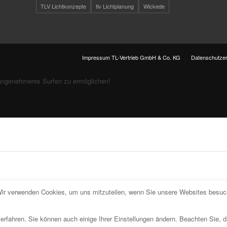
TLV Lichtkonzepte
tlv Lichtplanung
Wickede
Impressum TL-Vertrieb GmbH & Co. KG
Datenschutzer
angenehmeres Surfen zu ermöglichen!
Wir verwenden Cookies, um uns mitzuteilen, wenn Sie unsere Websites besuche
erfahren. Sie können auch einige Ihrer Einstellungen ändern. Beachten Sie, 