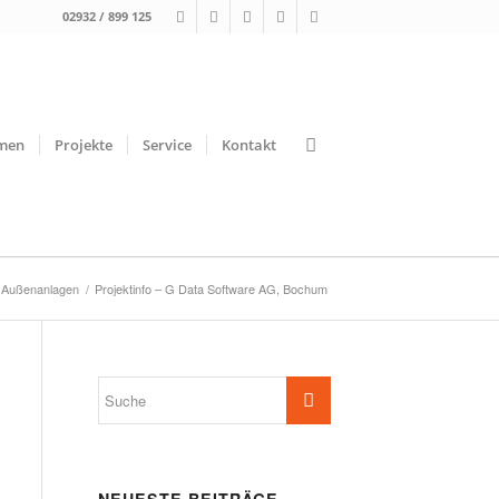
02932 / 899 125
men
Projekte
Service
Kontakt
Außenanlagen
/
Projektinfo – G Data Software AG, Bochum