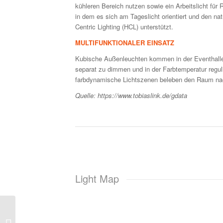
kühleren Bereich nutzen sowie ein Arbeitslicht für
in dem es sich am Tageslicht orientiert und den
Centric Lighting (HCL) unterstützt.
MULTIFUNKTIONALER EINSATZ
Kubische Außenleuchten kommen in der Eventhalle z
separat zu dimmen und in der Farbtemperatur regul
farbdynamische Lichtszenen beleben den Raum na
Quelle: https://www.tobiaslink.de/gdata
Light Map
Leuchten elegant in
einer Betondecke