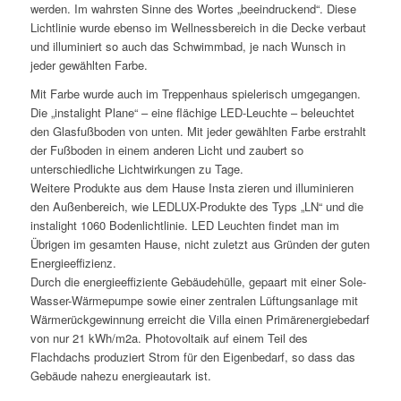
werden. Im wahrsten Sinne des Wortes „beeindruckend“. Diese
Lichtlinie wurde ebenso im Wellnessbereich in die Decke verbaut
und illuminiert so auch das Schwimmbad, je nach Wunsch in
jeder gewählten Farbe.
Mit Farbe wurde auch im Treppenhaus spielerisch umgegangen.
Die „instalight Plane“ – eine flächige LED-Leuchte – beleuchtet
den Glasfußboden von unten. Mit jeder gewählten Farbe erstrahlt
der Fußboden in einem anderen Licht und zaubert so
unterschiedliche Lichtwirkungen zu Tage.
Weitere Produkte aus dem Hause Insta zieren und illuminieren
den Außenbereich, wie LEDLUX-Produkte des Typs „LN“ und die
instalight 1060 Bodenlichtlinie. LED Leuchten findet man im
Übrigen im gesamten Hause, nicht zuletzt aus Gründen der guten
Energieeffizienz.
Durch die energieeffiziente Gebäudehülle, gepaart mit einer Sole-
Wasser-Wärmepumpe sowie einer zentralen Lüftungsanlage mit
Wärmerückgewinnung erreicht die Villa einen Primärenergiebedarf
von nur 21 kWh/m2a. Photovoltaik auf einem Teil des
Flachdachs produziert Strom für den Eigenbedarf, so dass das
Gebäude nahezu energieautark ist.