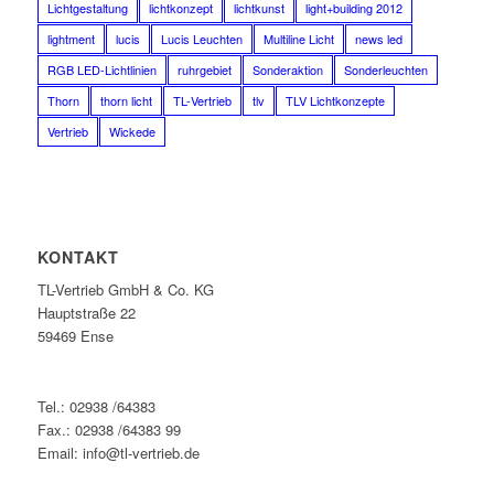
Lichtgestaltung
lichtkonzept
lichtkunst
light+building 2012
lightment
lucis
Lucis Leuchten
Multiline Licht
news led
RGB LED-Lichtlinien
ruhrgebiet
Sonderaktion
Sonderleuchten
Thorn
thorn licht
TL-Vertrieb
tlv
TLV Lichtkonzepte
Vertrieb
Wickede
KONTAKT
TL-Vertrieb GmbH & Co. KG
Hauptstraße 22
59469 Ense
Tel.: 02938 /64383
Fax.: 02938 /64383 99
Email: info@tl-vertrieb.de