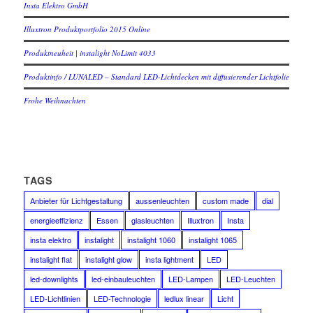
Insta Elektro GmbH
Illuxtron Produktportfolio 2015 Online
Produktneuheit | instalight NoLimit 4033
Produktinfo / LUNALED – Standard LED-Lichtdecken mit diffusierender Lichtfolie
Frohe Weihnachten
TAGS
Anbieter für Lichtgestaltung
aussenleuchten
custom made
dial
energieeffizienz
Essen
glasleuchten
Illuxtron
Insta
insta elektro
instalight
instalight 1060
instalight 1065
instalight flat
instalight glow
insta lightment
LED
led-downlights
led-einbauleuchten
LED-Lampen
LED-Leuchten
LED-Lichtlinien
LED-Technologie
ledlux linear
Licht