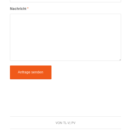
Nachricht
*
VON
TL-V| PV