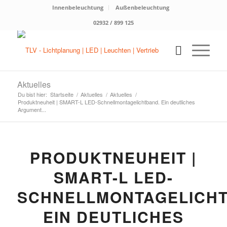
Innenbeleuchtung
Außenbeleuchtung
02932 / 899 125
Aktuelles
Du bist hier:
Startseite
/
Aktuelles
/
Aktuelles
/
Produktneuheit | SMART-L LED-Schnellmontagelichtband. Ein deutliches
Argument...
PRODUKTNEUHEIT |
SMART-L LED-
SCHNELLMONTAGELICHT
EIN DEUTLICHES