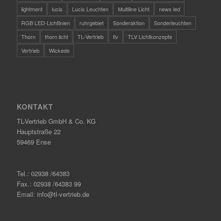
lightment
lucis
Lucis Leuchten
Multiline Licht
news led
RGB LED-Lichtlinien
ruhrgebiet
Sonderaktion
Sonderleuchten
Thorn
thorn licht
TL-Vertrieb
tlv
TLV Lichtkonzepte
Vertrieb
Wickede
KONTAKT
TL-Vertrieb GmbH & Co. KG
Hauptstraße 22
59469 Ense
Tel.: 02938 /64383
Fax.: 02938 /64383 99
Email: info@tl-vertrieb.de