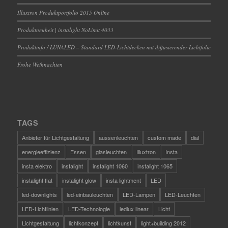
Illuxtron Produktportfolio 2015 Online
Produktneuheit | instalight NoLimit 4033
Produktinfo / LUNALED – Standard LED-Lichtdecken mit diffusierender Lichtfolie
Frohe Weihnachten
TAGS
Anbieter für Lichtgestaltung
aussenleuchten
custom made
dial
energieeffizienz
Essen
glasleuchten
Illuxtron
Insta
insta elektro
instalight
instalight 1060
instalight 1065
instalight flat
instalight glow
insta lightment
LED
led-downlights
led-einbauleuchten
LED-Lampen
LED-Leuchten
LED-Lichtlinien
LED-Technologie
ledlux linear
Licht
Lichtgestaltung
lichtkonzept
lichtkunst
light+building 2012