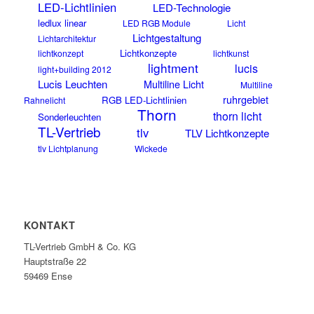
LED-Lichtlinien
LED-Technologie
ledlux linear
LED RGB Module
Licht
Lichtgestaltung
Lichtarchitektur
Lichtkonzepte
lichtkonzept
lichtkunst
lightment
lucis
light+building 2012
Lucis Leuchten
Multiline Licht
Multiline
ruhrgebiet
RGB LED-Lichtlinien
Rahnelicht
Thorn
thorn licht
Sonderleuchten
TL-Vertrieb
tlv
TLV Lichtkonzepte
tlv Lichtplanung
Wickede
KONTAKT
TL-Vertrieb GmbH & Co. KG
Hauptstraße 22
59469 Ense