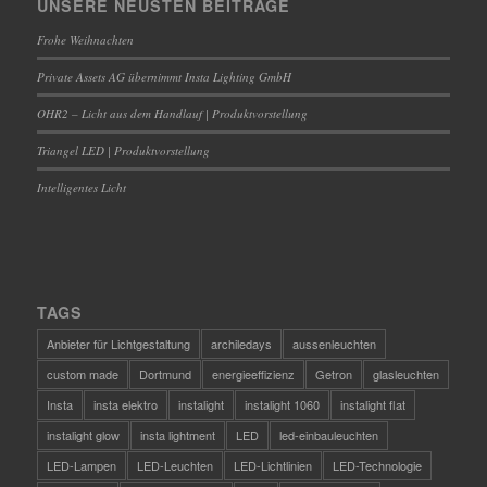
UNSERE NEUSTEN BEITRÄGE
Frohe Weihnachten
Private Assets AG übernimmt Insta Lighting GmbH
OHR2 – Licht aus dem Handlauf | Produktvorstellung
Triangel LED | Produktvorstellung
Intelligentes Licht
TAGS
Anbieter für Lichtgestaltung
archiledays
aussenleuchten
custom made
Dortmund
energieeffizienz
Getron
glasleuchten
Insta
insta elektro
instalight
instalight 1060
instalight flat
instalight glow
insta lightment
LED
led-einbauleuchten
LED-Lampen
LED-Leuchten
LED-Lichtlinien
LED-Technologie