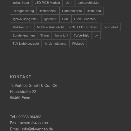
ledlux linear
LED RGB Module
Licht
Lichtarchitektur
Lichtgestaltung
lichtkonzept
Lichtkonzepte
lichtkunst
light+building 2012
lightment
lucis
Lucis Leuchten
Multiline Licht
Multiline Rahnelicht
RGB LED-Lichtlinien
ruhrgebiet
Sonderleuchten
Thorn
thorn licht
TL-Vertrieb
tlv
TLV Lichtkonzepte
tlv Lichtplanung
Wickede
KONTAKT
TL-Vertrieb GmbH & Co. KG
Hauptstraße 22
59469 Ense
Tel.: 02938 /64383
Fax.: 02938 /64383 99
Email: info@tl-vertrieb.de