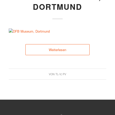
ORTMUND
Weiterlesen
VON
TL-V| PV