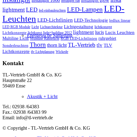
instalight 1060
instalight glow
instalight flat
LED-
LED-Lampen
lightment
LED
led-einbauleuchten
Leuchten
LED-Lichtlinien
LED-Technologie
ledlux linear
Lichtgestaltung
LED RGB Module
Licht
Lichtarchitektur
lichtkonzept
lightment
lucis
Lucis Leuchten
Lichtkonzepte
lichtkunst
light+building 2012
Energetische Sanierung
Multiline Licht
ruhrgebiet
RGB LED-Lichtlinien
Multiline Rahnelicht
Thorn
TL-Vertrieb
tlv
thorn licht
TLV
Sonderleuchten
Lichtkonzepte
tlv Lichtplanung
Wickede
Kontakt
TL-Vertrieb GmbH & Co. KG
Hauptstraße 22
59469 Ense
Akustik + Licht
Tel.: 02938 /64383
Fax.: 02938 /64383 99
Email: info@tl-vertrieb.de
© Copyright - TL-Vertrieb GmbH & Co. KG