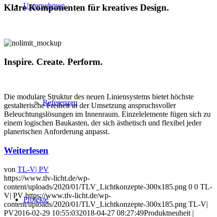
Unternehmen
Klare Komponenten für kreatives Design.
Inspire. Create. Perform.
Die modulare Struktur des neuen Liniensystems bietet höchste
Referenzen
gestalterische Freiheit in der Umsetzung anspruchsvoller
Beleuchtungslösungen im Innenraum. Einzelelemente fügen sich zu
einem logischen Baukasten, der sich ästhetisch und flexibel jeder
planerischen Anforderung anpasst.
Weiterlesen
von
TL-V| PV
https://www.tlv-licht.de/wp-
content/uploads/2020/01/TLV_Lichtkonzepte-300x185.png
0
0
TL-
V| PV
https://www.tlv-licht.de/wp-
Projekte
content/uploads/2020/01/TLV_Lichtkonzepte-300x185.png
TL-V|
PV
2016-02-29 10:55:03
2018-04-27 08:27:49
Produktneuheit |