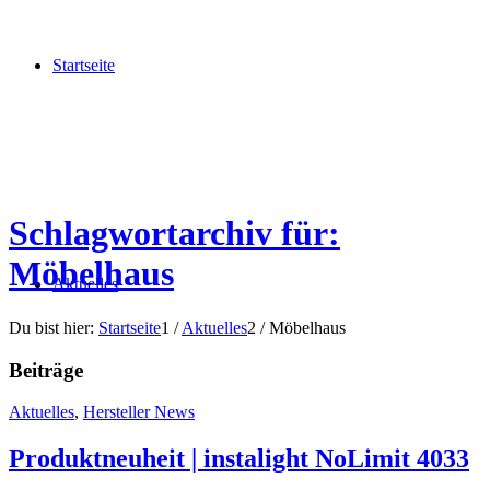
Startseite
Schlagwortarchiv für:
Möbelhaus
Aktuelles
Du bist hier:
Startseite
1
/
Aktuelles
2
/
Möbelhaus
Beiträge
Aktuelles
,
Hersteller News
Produktneuheit | instalight NoLimit 4033