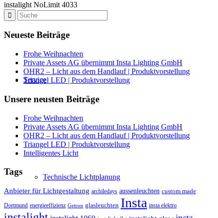
instalight NoLimit 4033
Neueste Beiträge
Frohe Weihnachten
Private Assets AG übernimmt Insta Lighting GmbH
OHR2 – Licht aus dem Handlauf | Produktvorstellung
Service
Triangel LED | Produktvorstellung
Unsere neusten Beiträge
Frohe Weihnachten
Private Assets AG übernimmt Insta Lighting GmbH
OHR2 – Licht aus dem Handlauf | Produktvorstellung
Triangel LED | Produktvorstellung
Intelligentes Licht
Tags
Technische Lichtplanung
Anbieter für Lichtgestaltung
aussenleuchten
custom made
archiledays
Insta
glasleuchten
Dortmund
energieeffizienz
insta elektro
Getron
instalight
insta