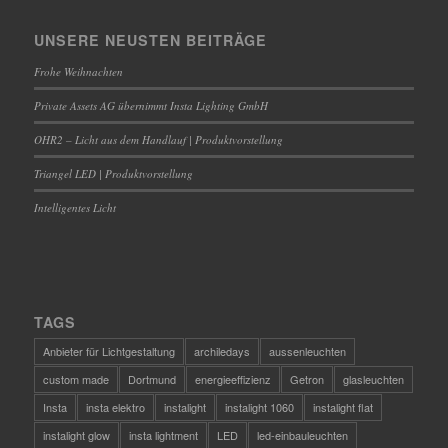
UNSERE NEUSTEN BEITRÄGE
Frohe Weihnachten
Private Assets AG übernimmt Insta Lighting GmbH
OHR2 – Licht aus dem Handlauf | Produktvorstellung
Triangel LED | Produktvorstellung
Intelligentes Licht
TAGS
Anbieter für Lichtgestaltung
archiledays
aussenleuchten
custom made
Dortmund
energieeffizienz
Getron
glasleuchten
Insta
insta elektro
instalight
instalight 1060
instalight flat
instalight glow
insta lightment
LED
led-einbauleuchten