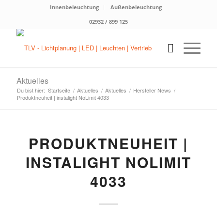
Innenbeleuchtung
Außenbeleuchtung
02932 / 899 125
Aktuelles
Du bist hier:
Startseite
/
Aktuelles
/
Aktuelles
/
Hersteller News
/
Produktneuheit | instalight NoLimit 4033
PRODUKTNEUHEIT |
INSTALIGHT NOLIMIT
4033