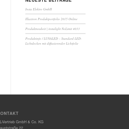
NEUESTE BEITRÄGE
Insta Elektro GmbH
Illuxtron Produktportfolio 2015 Online
Produktneuheit | instalight NoLimit 4033
Produktinfo / LUNALED – Standard LED-
Lichtdecken mit diffusierender Lichtfolie
KONTAKT
L-Vertrieb GmbH & Co. KG
auptstraße 22