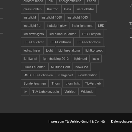
custom made
dial
energieeffizienz
Essen
5
glasleuchten
Illuxtron
Insta
insta elektro
instalight
instalight 1060
instalight 1065
T
instalight flat
instalight glow
insta lightment
LED
F
led-downlights
led-einbauleuchten
LED-Lampen
E
LED-Leuchten
LED-Lichtlinien
LED-Technologie
ledlux linear
Licht
Lichtgestaltung
lichtkonzept
lichtkunst
light+building 2012
lightment
lucis
Lucis Leuchten
Multiline Licht
news led
RGB LED-Lichtlinien
ruhrgebiet
Sonderaktion
Sonderleuchten
Thorn
thorn licht
TL-Vertrieb
tlv
TLV Lichtkonzepte
Vertrieb
Wickede
Impressum TL-Vertrieb GmbH & Co. KG
Datenschutzer