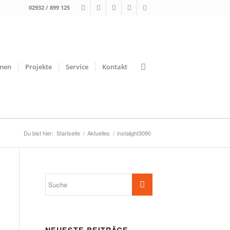
02932 / 899 125
men
Projekte
Service
Kontakt
Du bist hier:
Startseite
/
Aktuelles
/
instalight3090