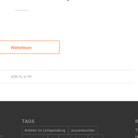
Weiterlesen
VON
TL-V| PV
TAGS
T
Anbieter für Lichtgestaltung
aussenleuchten
H