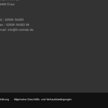
9469 Ense
el.: 02938 /64383
ax.: 02938 /64383 99
mail: info@tl-vertrieb.de
klärung
Allgemeine Geschäfts- und Verkaufsbedingungen