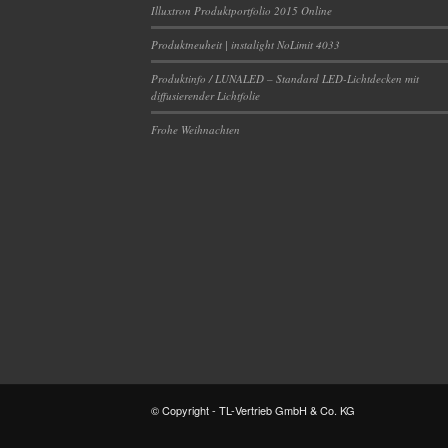
Illuxtron Produktportfolio 2015 Online
Produktneuheit | instalight NoLimit 4033
Produktinfo / LUNALED – Standard LED-Lichtdecken mit
diffusierender Lichtfolie
Frohe Weihnachten
© Copyright - TL-Vertrieb GmbH & Co. KG