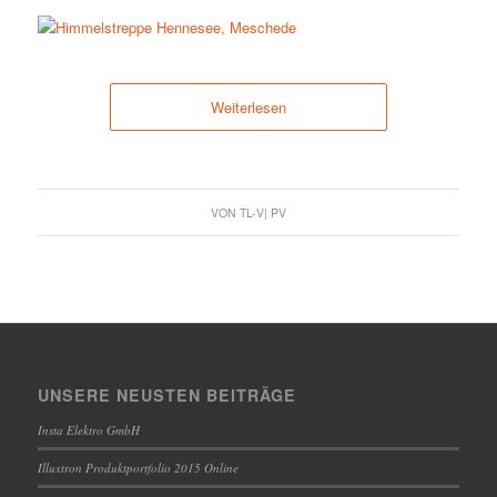
Weiterlesen
VON
TL-V| PV
UNSERE NEUSTEN BEITRÄGE
Insta Elektro GmbH
Illuxtron Produktportfolio 2015 Online