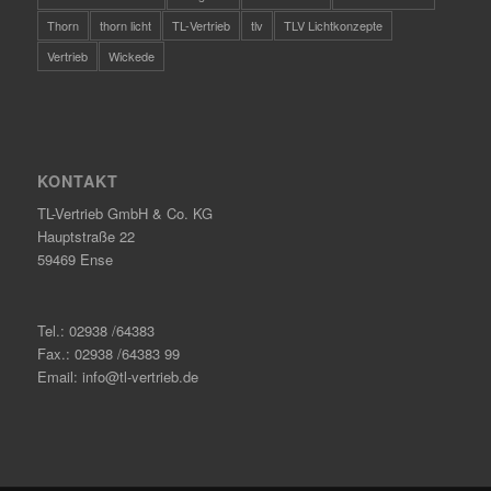
Thorn
thorn licht
TL-Vertrieb
tlv
TLV Lichtkonzepte
Vertrieb
Wickede
KONTAKT
TL-Vertrieb GmbH & Co. KG
Hauptstraße 22
59469 Ense
Tel.: 02938 /64383
Fax.: 02938 /64383 99
Email: info@tl-vertrieb.de