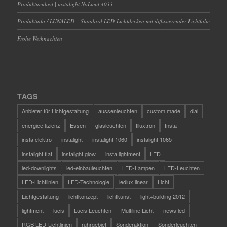
Produktneuheit | instalight NoLimit 4033
Produktinfo / LUNALED – Standard LED-Lichtdecken mit diffusierender Lichtfolie
Frohe Weihnachten
TAGS
Anbieter für Lichtgestaltung
aussenleuchten
custom made
dial
energieeffizienz
Essen
glasleuchten
Illuxtron
Insta
insta elektro
instalight
instalight 1060
instalight 1065
instalight flat
instalight glow
insta lightment
LED
led-downlights
led-einbauleuchten
LED-Lampen
LED-Leuchten
LED-Lichtlinien
LED-Technologie
ledlux linear
Licht
Lichtgestaltung
lichtkonzept
lichtkunst
light+building 2012
lightment
lucis
Lucis Leuchten
Multiline Licht
news led
RGB LED-Lichtlinien
ruhrgebiet
Sonderaktion
Sonderleuchten