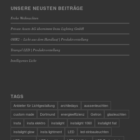
UNSERE NEUSTEN BEITRÄGE
Frohe Weihnachten
Private Assets AG übernimmt Insta Lighting GmbH
OHR2 – Licht aus dem Handlauf | Produktvorstellung
Triangel LED | Produktvorstellung
Intelligentes Licht
TAGS
Anbieter für Lichtgestaltung
archiledays
aussenleuchten
custom made
Dortmund
energieeffizienz
Getron
glasleuchten
Insta
insta elektro
instalight
instalight 1060
instalight flat
instalight glow
insta lightment
LED
led-einbauleuchten