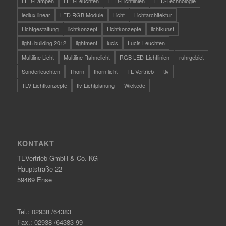
LED-Lampen
LED-Leuchten
LED-Lichtlinien
LED-Technologie
ledlux linear
LED RGB Module
Licht
Lichtarchitektur
Lichtgestaltung
lichtkonzept
Lichtkonzepte
lichtkunst
light+building 2012
lightment
lucis
Lucis Leuchten
Multiline Licht
Multiline Rahnelicht
RGB LED-Lichtlinien
ruhrgebiet
Sonderleuchten
Thorn
thorn licht
TL-Vertrieb
tlv
TLV Lichtkonzepte
tlv Lichtplanung
Wickede
KONTAKT
TL-Vertrieb GmbH & Co. KG
Hauptstraße 22
59469 Ense
Tel.: 02938 /64383
Fax.: 02938 /64383 99