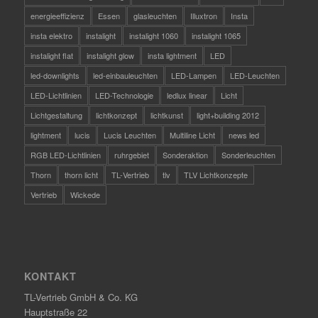
energieeffizienz
Essen
glasleuchten
Illuxtron
Insta
insta elektro
instalight
instalight 1060
instalight 1065
instalight flat
instalight glow
insta lightment
LED
led-downlights
led-einbauleuchten
LED-Lampen
LED-Leuchten
LED-Lichtlinien
LED-Technologie
ledlux linear
Licht
Lichtgestaltung
lichtkonzept
lichtkunst
light+building 2012
lightment
lucis
Lucis Leuchten
Multiline Licht
news led
RGB LED-Lichtlinien
ruhrgebiet
Sonderaktion
Sonderleuchten
Thorn
thorn licht
TL-Vertrieb
tlv
TLV Lichtkonzepte
Vertrieb
Wickede
KONTAKT
TL-Vertrieb GmbH & Co. KG
Hauptstraße 22