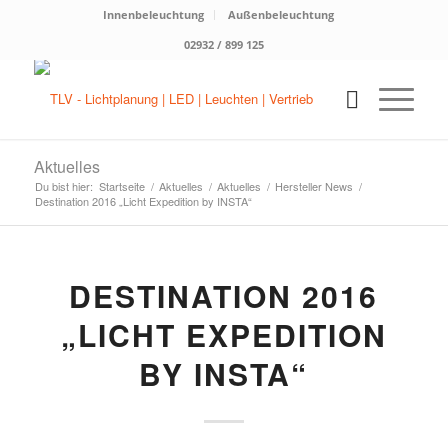
Innenbeleuchtung
Außenbeleuchtung
02932 / 899 125
Aktuelles
Du bist hier:
Startseite
/
Aktuelles
/
Aktuelles
/
Hersteller News
/
Destination 2016 „Licht Expedition by INSTA“
DESTINATION 2016
„LICHT EXPEDITION
BY INSTA“