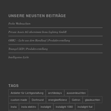
UNSERE NEUSTEN BEITRÄGE
Frohe Weihnachten
Private Assets AG übernimmt Insta Lighting GmbH
OHR2 – Licht aus dem Handlauf | Produktvorstellung
Triangel LED | Produktvorstellung
Intelligentes Licht
TAGS
Anbieter für Lichtgestaltung
archiledays
aussenleuchten
custom made
Dortmund
energieeffizienz
Getron
glasleuchten
Insta
insta elektro
instalight
instalight 1060
instalight flat