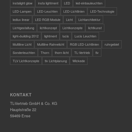
instalight glow
insta lightment
LED
led-einbauleuchten
LED-Lampen
LED-Leuchten
LED-Lichtlinien
LED-Technologie
ledlux linear
LED RGB Module
Licht
Lichtarchitektur
Lichtgestaltung
lichtkonzept
Lichtkonzepte
lichtkunst
light+building 2012
lightment
lucis
Lucis Leuchten
Multiline Licht
Multiline Rahnelicht
RGB LED-Lichtlinien
ruhrgebiet
Sonderleuchten
Thorn
thorn licht
TL-Vertrieb
tlv
TLV Lichtkonzepte
tlv Lichtplanung
Wickede
KONTAKT
TL-Vertrieb GmbH & Co. KG
Hauptstraße 22
59469 Ense