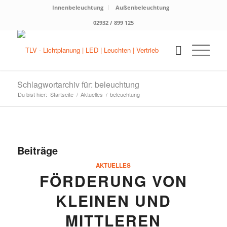
Innenbeleuchtung
Außenbeleuchtung
02932 / 899 125
Schlagwortarchiv für: beleuchtung
Du bist hier:
Startseite
/
Aktuelles
/
beleuchtung
Beiträge
AKTUELLES
FÖRDERUNG VON
KLEINEN UND
MITTLEREN