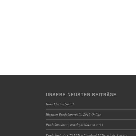
UNSERE NEUSTEN BEITRÄGE
Insta Elektro GmbH
Illuxtron Produktportfolio 2015 Online
Produktneuheit | instalight NoLimit 4033
Produktinfo / LUNALED – Standard LED-Lichtdecken mit