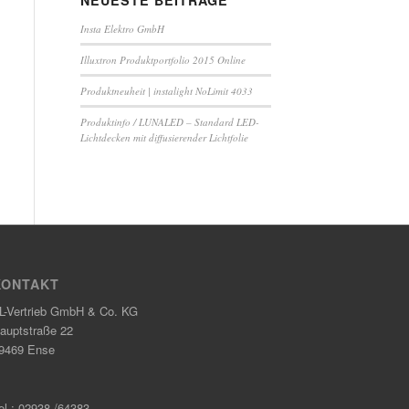
NEUESTE BEITRÄGE
Insta Elektro GmbH
Illuxtron Produktportfolio 2015 Online
Produktneuheit | instalight NoLimit 4033
Produktinfo / LUNALED – Standard LED-
Lichtdecken mit diffusierender Lichtfolie
KONTAKT
L-Vertrieb GmbH & Co. KG
auptstraße 22
9469 Ense
el.: 02938 /64383