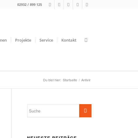
02932 / 899 125
men
Projekte
Service
Kontakt
Du bist hier:
Startseite
/
Antivir