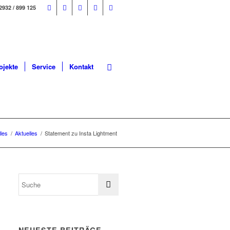
2932 / 899 125
ojekte
Service
Kontakt
lles
/
Aktuelles
/
Statement zu Insta Lightment