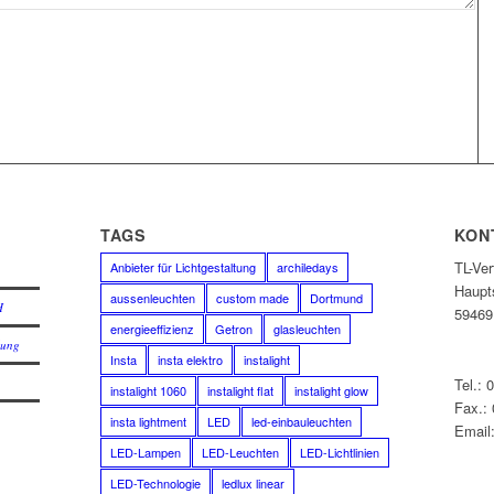
E
TAGS
KON
TL-Ve
Anbieter für Lichtgestaltung
archiledays
Haupt
aussenleuchten
custom made
Dortmund
H
59469
energieeffizienz
Getron
glasleuchten
lung
Insta
insta elektro
instalight
Tel.: 
instalight 1060
instalight flat
instalight glow
Fax.:
insta lightment
LED
led-einbauleuchten
Email:
LED-Lampen
LED-Leuchten
LED-Lichtlinien
LED-Technologie
ledlux linear