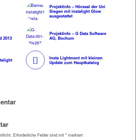
Projektinfo – Hörsaal der Uni
Siegen mit instalight Glow
ausgestattet
Projektinfo – G Data Software
d 2013
AG, Bochum
Insta Lightment mit kleinen
talight
Update zum Hauptkatalog
entar
tar
tlicht.
Erforderliche Felder sind mit
*
markiert