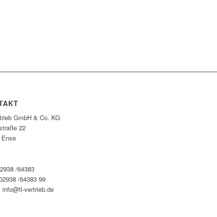
TAKT
rtrieb GmbH & Co. KG
straße 22
 Ense
02938 /64383
 02938 /64383 99
 info@tl-vertrieb.de