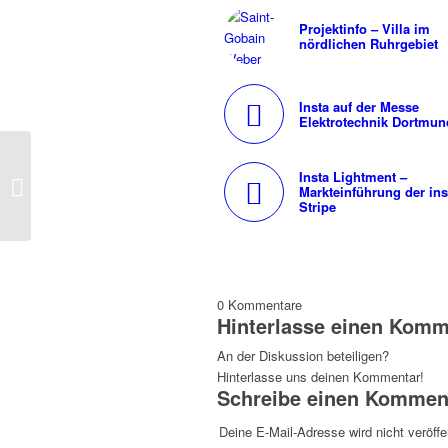
Projektinfo – Villa im
nördlichen Ruhrgebiet
Insta auf der Messe
Elektrotechnik Dortmun
Die Insta-Business-Unit »Lightment«
Insta Lightment –
präsentierte sich und seine neuen
Markteinführung der ins
Produkte...
Stripe
0
Kommentare
Hinterlasse einen Komm
An der Diskussion beteiligen?
Hinterlasse uns deinen Kommentar!
Schreibe einen Kommen
Deine E-Mail-Adresse wird nicht veröffen