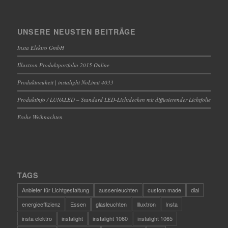
UNSERE NEUSTEN BEITRÄGE
Insta Elektro GmbH
Illuxtron Produktportfolio 2015 Online
Produktneuheit | instalight NoLimit 4033
Produktinfo / LUNALED – Standard LED-Lichtdecken mit diffusierender Lichtfolie
Frohe Weihnachten
TAGS
Anbieter für Lichtgestaltung
aussenleuchten
custom made
dial
energieeffizienz
Essen
glasleuchten
Illuxtron
Insta
insta elektro
instalight
instalight 1060
instalight 1065