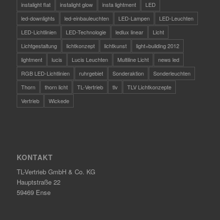
instalight flat
instalight glow
insta lightment
LED
led-downlights
led-einbauleuchten
LED-Lampen
LED-Leuchten
LED-Lichtlinien
LED-Technologie
ledlux linear
Licht
Lichtgestaltung
lichtkonzept
lichtkunst
light+building 2012
lightment
lucis
Lucis Leuchten
Multiline Licht
news led
RGB LED-Lichtlinien
ruhrgebiet
Sonderaktion
Sonderleuchten
Thorn
thorn licht
TL-Vertrieb
tlv
TLV Lichtkonzepte
Vertrieb
Wickede
KONTAKT
TL-Vertrieb GmbH & Co. KG
Hauptstraße 22
59469 Ense