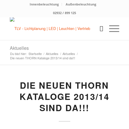
Innenbeleuchtung
Außenbeleuchtung
02932 / 899 125
Aktuelles
Du bist hier:
Startseite
/
Aktuelles
/
Aktuelles
/
Die neuen THORN Kataloge 2013/14 sind da!!!
DIE NEUEN THORN
KATALOGE 2013/14
SIND DA!!!