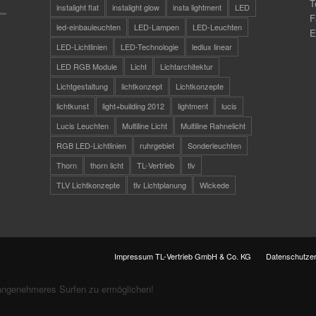
T
instalight flat
instalight glow
insta lightment
LED
F
led-einbauleuchten
LED-Lampen
LED-Leuchten
E
LED-Lichtlinien
LED-Technologie
ledlux linear
LED RGB Module
Licht
Lichtarchitektur
Lichtgestaltung
lichtkonzept
Lichtkonzepte
lichtkunst
light+building 2012
lightment
lucis
Lucis Leuchten
Multiline Licht
Multiline Rahnelicht
RGB LED-Lichtlinien
ruhrgebiet
Sonderleuchten
Thorn
thorn licht
TL-Vertrieb
tlv
TLV Lichtkonzepte
tlv Lichtplanung
Wickede
Impressum TL-Vertrieb GmbH & Co. KG
Datenschutzer
angenehmeres Surfen zu ermöglichen!