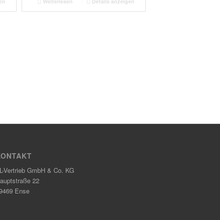
en
Weiterlesen
Details anzeigen
KONTAKT
L-Vertrieb GmbH & Co. KG
auptstraße 22
9469 Ense