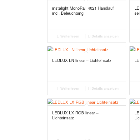
instalight MonoRail 4021 Handlauf
LED
incl. Beleuchtung
se
Weiterlesen
Details anzeigen
LEDLUX LN linear – Lichteinsatz
LE
Weiterlesen
Details anzeigen
LEDLUX LX RGB linear –
LE
Lichteinsatz
Lic