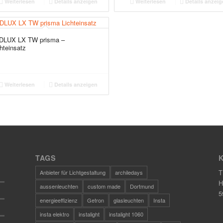
Weiterlesen
Details anzeigen
Weiterlesen
Details anzeig
DLUX LX TW prisma –
hteinsatz
Weiterlesen
Details anzeigen
TAGS
T
Anbieter für Lichtgestaltung
archiledays
H
aussenleuchten
custom made
Dortmund
5
energieeffizienz
Getron
glasleuchten
Insta
insta elektro
instalight
instalight 1060