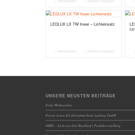
Weiterlesen
Details anzeigen
LEDLUX LX TW linear – Lichteinsatz
LE
Lic
Weiterlesen
Details anzeigen
UNSERE NEUSTEN BEITRÄGE
Frohe Weihnachten
Private Assets AG übernimmt Insta Lighting GmbH
OHR2 – Licht aus dem Handlauf | Produktvorstellung