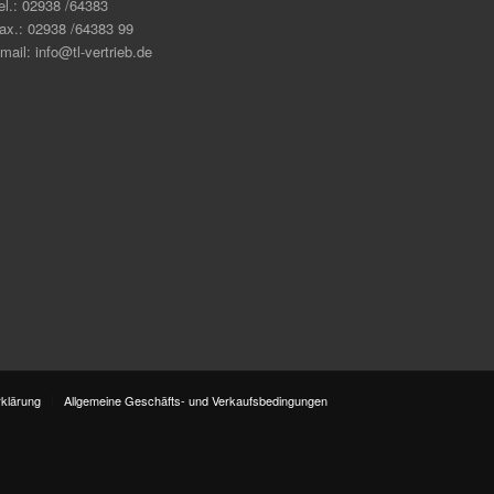
el.: 02938 /64383
ax.: 02938 /64383 99
mail: info@tl-vertrieb.de
klärung
Allgemeine Geschäfts- und Verkaufsbedingungen